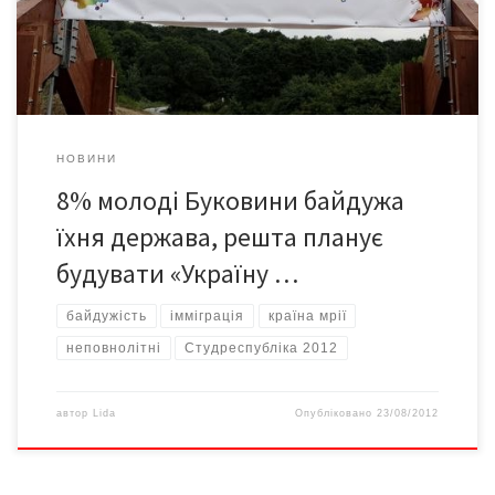
тематиці фіналу Студреспубліки-2012 – «Україна моєї мрії».
Респондентам необхідно було відповісти, що для них є «країна
мрії» в […]
НОВИНИ
8% молоді Буковини байдужа
їхня держава, решта планує
будувати «Україну …
байдужість
імміграція
країна мрії
неповнолітні
Студреспубліка 2012
автор
Lida
Опубліковано
23/08/2012