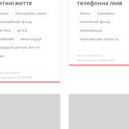
итині життя
телефонна лінія
нонс
благодійна акція
Анонс
буковина
лагодійний фонд
пенсійний фонд
итина
дітей
чернівецька
ейкемія
милосердя
Чернівецька область
одаруй дитині життя
ак
автор
cheredaryk
Опубліковано
18/05/2009
тор
cheredaryk
убліковано
19/10/2009
С! 15 січня 2009 року о 10
АНОНС! 14 січня о 16.00 відкрит
ні відбудеться чергова сесія
Будинку культури мікрорайону
івецької міської ради
"Ленківці"