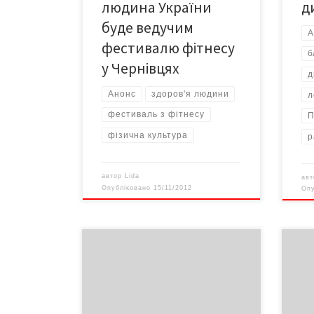
конкурси. Ведучим свята буде
людина України
д
«Найсильніша людина
буде ведучим
України» Костянтин Ільїн, випускник
А
факультету […]
фестивалю фітнесу
б
у Чернівцях
д
Анонс
здоров'я людини
л
фестиваль з фітнесу
П
фізична культура
р
автор
Lida
ав
Опубліковано
15/11/2012
Оп
АНОНС! 16 січня о 11.00 в
АНОН
Центральному палаці культури
годи
зустріч Чернівецького міського
Черн
голови з ветеранами