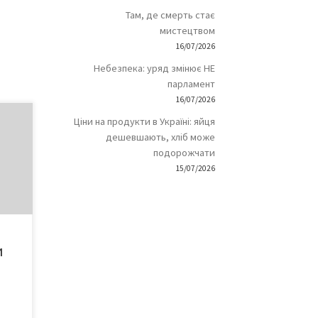
Там, де смерть стає
мистецтвом
16/07/2026
Небезпека: уряд змінює НЕ
парламент
16/07/2026
Ціни на продукти в Україні: яйця
ва
дешевшають, хліб може
ий
подорожчати
15/07/2026
і за
ну з
я,
и
хи в
ужно