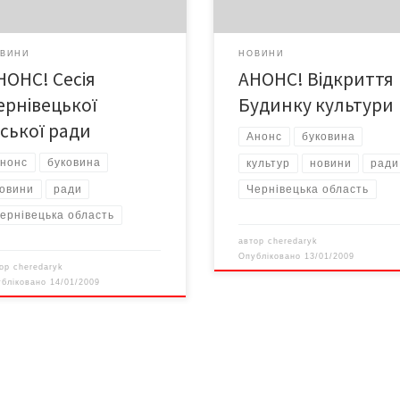
ВИНИ
НОВИНИ
НОНС! Сесія
АНОНС! Відкриття
ернівецької
Будинку культури
іської ради
Анонс
буковина
нонс
буковина
культур
новини
ради
овини
ради
Чернівецька область
ернівецька область
автор
cheredaryk
Опубліковано
13/01/2009
тор
cheredaryk
убліковано
14/01/2009