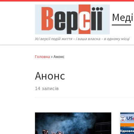
Перейти до вмісту
Меді
Усі версії подій життя – і ваша власна – в одному місці
Головна
»
Анонс
Анонс
14 записів
28 та 29 лютого на Чернівці чекає
Вінн
театральна подія, яку ми щиро
Черн
радимо не оминути Після гучного
запр