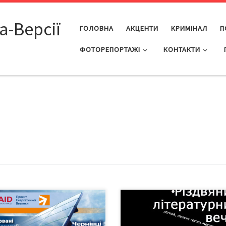
а-Версії
ГОЛОВНА
АКЦЕНТИ
КРИМІНАЛ
П
ФОТОРЕПОРТАЖІ
КОНТАКТИ
ицький пресклуб та
івецький пресклуб
ошують журналістів