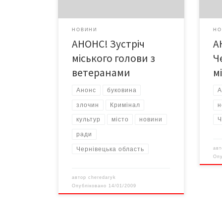
НОВИНИ
НО
АНОНС! Зустріч
А
міського голови з
Ч
ветеранами
м
Анонс
буковина
А
злочин
Кримінал
н
культур
місто
новини
Ч
ради
Чернівецька область
ав
Оп
автор
cheredaryk
Опубліковано
14/01/2009