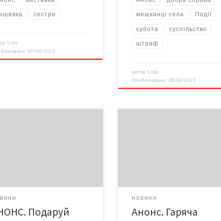
ишивка
сестри
мешканці села
Події
субота
суспільство
штраф
тор
Lida
убліковано
02/09/2013
автор
Lida
Опубліковано
26/04/2013
19 травня з 17-00 до 19-00 у
упна 31 акція милосердя
редакції газети «Версії»
удеться 19 жовтня 2009 року о
відбудеться «Гаряча телефонн
0 на Центральній площі міста
лінія» з начальником Головного
івців, біля пам’ятника
управління Пенсійного фонду
евченка
України в Чернівецькій області
Михайлом Васильовичем
РОМАНІВИМ
ВИНИ
НОВИНИ
НОНС. Подаруй
Анонс. Гаряча