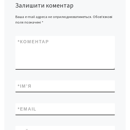
Залишити коментар
Ваша e-mail адреса не оприлюднюватиметься.
Обов’язкові
поля позначені
*
*
КОМЕНТАР
*
ІМ'Я
*
EMAIL