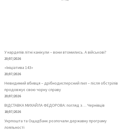
У нардепів літні канікули – вони втомились. А військові?
20/07/2026
«Ініціатива 143»
20/07/2026
Невидимий вбивця – дрібнодисперсний пил – після обстрілів
продовжує свою чорну справу
20/07/2026
ВІДСТАВКА МИХАЙЛА ФЕДОРОВА: погляд з… Чернівців
18/07/2026
Укрпошта та Ощадбанк розпочали державну програму
лояльності