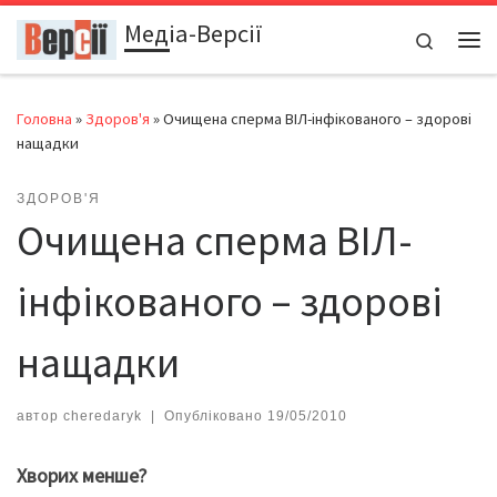
Медіа-Версії
Перейти до вмісту
Search
Ме
Головна
»
Здоров'я
»
Очищена сперма ВІЛ-інфікованого – здорові
нащадки
ЗДОРОВ'Я
Очищена сперма ВІЛ-
інфікованого – здорові
нащадки
автор
cheredaryk
|
Опубліковано
19/05/2010
Хворих менше?