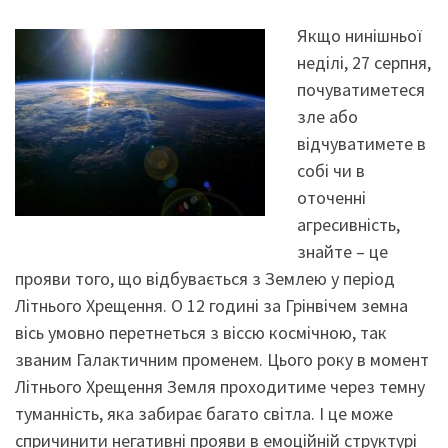
Якщо нинішньої
неділі, 27 серпня,
почуватиметеся
зле або
відчуватимете в
собі чи в
оточенні
агресивність,
знайте – це
прояви того, що відбувається з Землею у період
Літнього Хрещення. О 12 годині за Грінвічем земна
вісь умовно перетнеться з віссю космічною, так
званим Галактичним променем. Цього року в момент
Літнього Хрещення Земля проходитиме через темну
туманність, яка забирає багато світла. І це може
спричинити негативні прояви в емоційній структурі