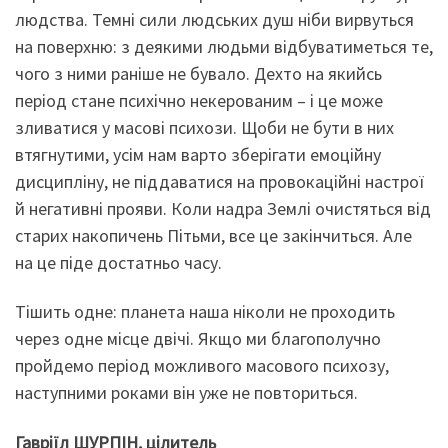
людства. Темні сили людських душ ніби вирвуться
на поверхню: з деякими людьми відбуватиметься те,
чого з ними раніше не бувало. Дехто на якийсь
період стане психічно некерованим – і це може
зливатися у масові психози. Щоби не бути в них
втягнутими, усім нам варто зберігати емоційну
дисципліну, не піддаватися на провокаційні настрої
й негативні прояви. Коли надра Землі очистяться від
старих накопичень Пітьми, все це закінчиться. Але
на це піде достатньо часу.
Тішить одне: планета наша ніколи не проходить
через одне місце двічі. Якщо ми благополучно
пройдемо період можливого масового психозу,
наступними роками він уже не повториться.
Гавріїл ШУРПІН, цілитель