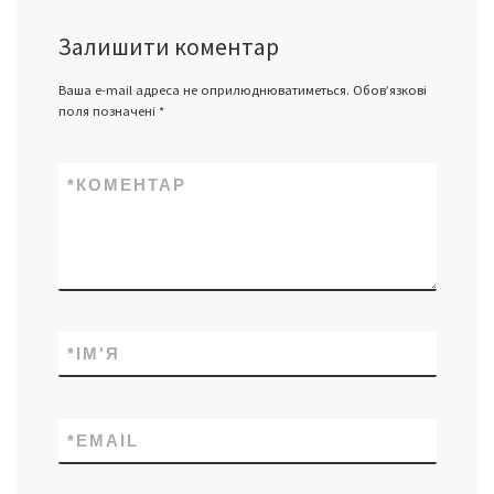
Залишити коментар
Ваша e-mail адреса не оприлюднюватиметься.
Обов’язкові
поля позначені
*
*
КОМЕНТАР
*
ІМ'Я
*
EMAIL