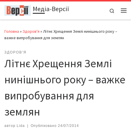
Медіа-Версії
Перейти до вмісту
Search
Ме
Головна
»
Здоров'я
»
Літнє Хрещення Землі нинішнього року –
важке випробування для землян
ЗДОРОВ'Я
Літнє Хрещення Землі
нинішнього року – важке
випробування для
землян
автор
Lida
|
Опубліковано
24/07/2014