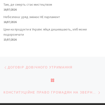
Там, де смерть стає мистецтвом
16/07/2026
Небезпека: уряд змінює НЕ парламент
16/07/2026
Ціни на продукти в Україні: яйця дешевшають, хліб може
подорожчати
15/07/2026
Навігація записів
Попередній запис
ДОГОВІР ДОВІЧНОГО УТРИМАННЯ
ПОВЕРНУТИСЯ ДО СПИС
На
КОНСТИТУЦІЙНЕ ПРАВО ГРОМАДЯН НА ЗВЕРНЕННЯ