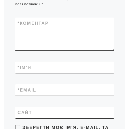
поля позначені
*
*
КОМЕНТАР
*
ІМ'Я
*
EMAIL
САЙТ
ЗБЕРЕГТИ МОЄ ІМ'Я, E-MAIL, ТА