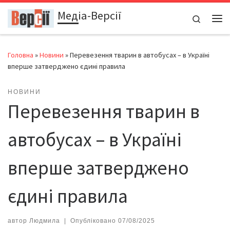
Медіа-Версії
Перейти до вмісту
Search
Ме
Головна
»
Новини
»
Перевезення тварин в автобусах – в Україні
вперше затверджено єдині правила
НОВИНИ
Перевезення тварин в
автобусах – в Україні
вперше затверджено
єдині правила
автор
Людмила
|
Опубліковано
07/08/2025