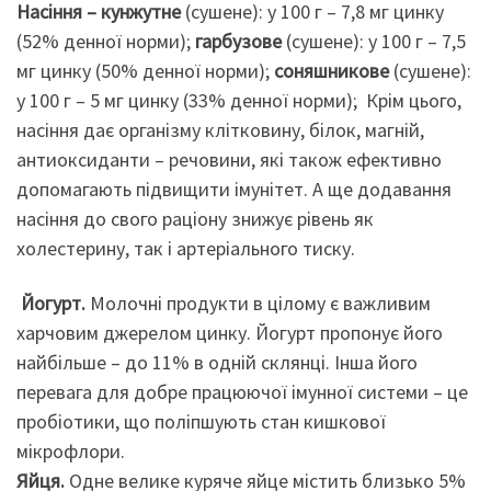
Насіння – кунжутне
(сушене): у 100 г – 7,8 мг цинку
(52% денної норми);
гарбузове
(сушене): у 100 г – 7,5
мг цинку (50% денної норми);
соняшникове
(сушене):
у 100 г – 5 мг цинку (33% денної норми);
Крім цього,
насіння дає організму клітковину, білок, магній,
антиоксиданти – речовини, які також ефективно
допомагають підвищити імунітет. А ще додавання
насіння до свого раціону знижує рівень як
холестерину, так і артеріального тиску.
Йогурт.
Молочні продукти в цілому є важливим
харчовим джерелом цинку. Йогурт пропонує його
найбільше – до 11% в одній склянці. Інша його
перевага для добре працюючої імунної системи – це
пробіотики, що поліпшують стан кишкової
мікрофлори.
Яйця.
Одне велике куряче яйце містить близько 5%