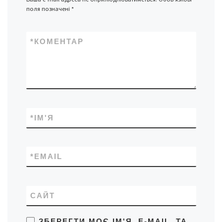
поля позначені
*
*
КОМЕНТАР
*
ІМ'Я
*
EMAIL
САЙТ
ЗБЕРЕГТИ МОЄ ІМ'Я, E-MAIL, ТА