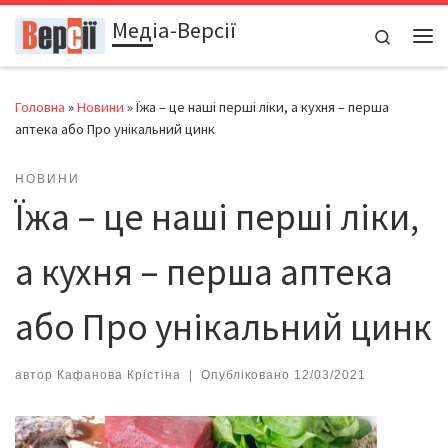
Медіа-Версії
Перейти до вмісту
Search
Ме
Головна
»
Новини
»
Їжа – це наші перші ліки, а кухня – перша
аптека або Про унікальний цинк
НОВИНИ
Їжа – це наші перші ліки,
а кухня – перша аптека
або Про унікальний цинк
автор
Кафанова Крістіна
|
Опубліковано
12/03/2021