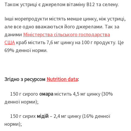
Також устриці є джерелом вітаміну B12 та селену.
Інші морепродукти містять менше цинку, ніж устриці,
але все одно вважаються його джерелами. Так за
даними
Міністерства сільського господарства
США
краб містить 7,6 мг цинку на 100 г продукту. Це
69% денної норми.
Згідно з ресурсом
Nutrition data
:
150 г сирого
омара
містить 4,5 мг цинку
(30%
денної норми);
150 г сирих
мідій
– 2,4 мг цинку (16% денної
норми);