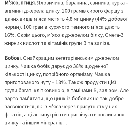
М’ясо, птиця.
Яловичина, баранина, свинина, курка –
відмінні джерела цинку. 100 грамів сирого фаршу з
даних видів м’яса містять 4,8 мг цинку (44% добової
норми). 100 грамів курячого темного м’яса дають
16%. Окрім цього, м’ясо є джерелом білку, Омега-3
жирних кислот та вітамінів групи B та заліза.
Бобові.
Є найкращим вегетаріанським джерелом
цинку.
Ч
ашка бобів д
арує
до 38% щоденної
кількості цинку, потрібного організму. Чашка
приготованого нуту – 18%. Також продукти цієї
групи багаті клітковиною, вітамінами В, залізом.
Але
варто пам’ятати, що
цинк із бобових не так добре
засвоюється, як із м’яса через присутність у них
фітатів, а ці антинутрієнти пригнічують поглинання
цинку та інших мінералів. .