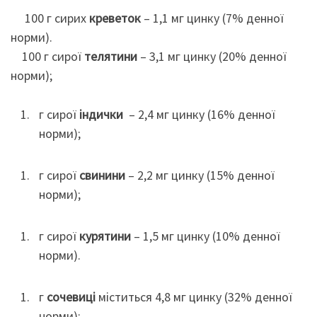
100 г сирих
креветок
– 1,1 мг цинку (7% денної
норми).
100 г сирої
телятини
– 3,1 мг цинку (20% денної
норми);
г сирої
індички
–
2,4 мг цинку (16% денної
норми);
г сирої
свинини
– 2,2 мг цинку (15% денної
норми);
г сирої
курятини
– 1,5 мг цинку (10% денної
норми).
г
сочевиці
міститься 4,8 мг цинку (32% денної
норми);