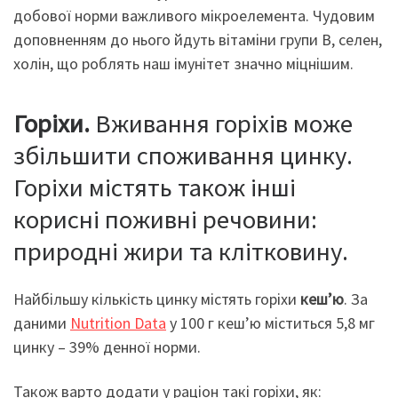
добової норми важливого мікроелемента. Чудовим
доповненням до нього йдуть вітаміни групи В, селен,
холін, що роблять наш імунітет значно міцнішим.
Горіхи.
Вживання горіхів може
збільшити споживання цинку.
Горіхи містять також інші
корисні поживні речовини:
природні жири та клітковину.
Найбільшу кількість цинку містять горіхи
кеш’ю
. За
даними
Nutrition Data
у 100 г кеш’ю міститься 5,8 мг
цинку – 39% денної норми.
Також варто додати у раціон такі горіхи, як: