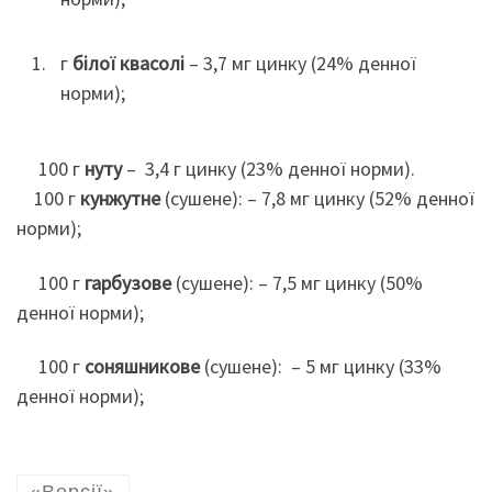
г
білої квасолі
– 3,7 мг цинку (24% денної
норми);
100 г
нуту
– 3,4 г цинку (23% денної норми).
100 г
кунжутне
(сушене): – 7,8 мг цинку (52% денної
норми);
100 г
гарбузове
(сушене): – 7,5 мг цинку (50%
денної норми);
100 г
соняшникове
(сушене): – 5 мг цинку (33%
денної норми);
«Версії»