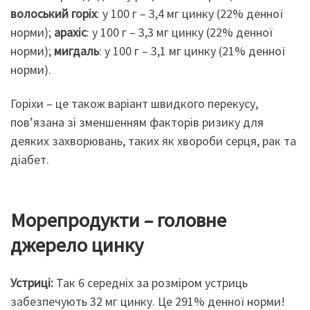
волоський горіх
: у 100 г – 3,4 мг цинку (22% денної
норми);
арахіс
: у 100 г – 3,3 мг цинку (22% денної
норми);
мигдаль
: у 100 г – 3,1 мг цинку (21% денної
норми).
Горіхи – це також варіант швидкого перекусу,
пов’язана зі зменшенням факторів ризику для
деяких захворювань, таких як хвороби серця, рак та
діабет.
Морепродукти – головне
джерело цинку
Устриці:
Так 6 середніх за розміром устриць
забезпечують 32 мг цинку. Це 291% денної норми!