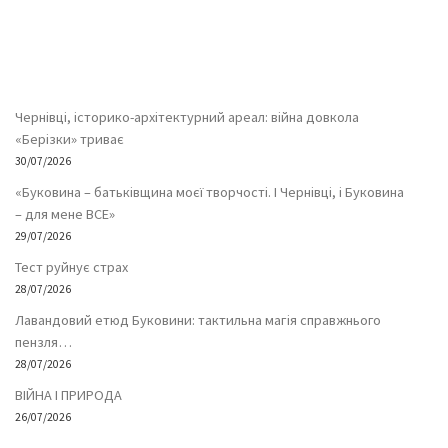
Чернівці, історико-архітектурний ареал: війна довкола
«Берізки» триває
30/07/2026
«Буковина – батьківщина моєї творчості. І Чернівці, і Буковина
– для мене ВСЕ»
29/07/2026
Тест руйнує страх
28/07/2026
Лавандовий етюд Буковини: тактильна магія справжнього
пензля…
28/07/2026
ВІЙНА І ПРИРОДА
26/07/2026