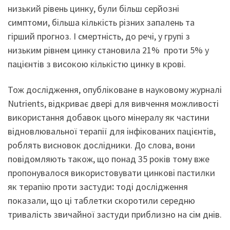
низький рівень цинку, були більш серйозні
симптоми, більша кількість різних запалень та
гірший прогноз. І смертність, до речі, у групі з
низьким рівнем цинку становила 21% проти 5% у
пацієнтів з високою кількістю цинку в крові.
Тож дослідження, опубліковане в науковому журналі
Nutrients, відкриває двері для вивчення можливості
використання добавок цього мінералу як частини
відновлювальної терапії для інфікованих пацієнтів,
роблять висновок дослідники. До слова, вони
повідомляють також, що понад 35 років тому вже
пропонувалося використовувати цинкові пастилки
як терапію проти застуди
:
тоді дослідження
показали, що ці таблетки скоротили середню
тривалість звичайної застуди приблизно на сім днів.