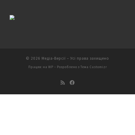
© 2026
Медіа-Версії
– Усі права захищено
Працює на
WP
– Розроблено з
Тема Customizr