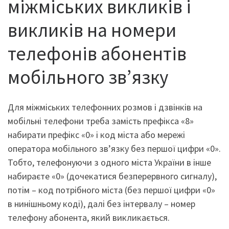
міжміських викликів і
викликів на номери
телефонів абонентів
мобільного зв’язку
Для міжміських телефонних розмов і дзвінків на
мобільні телефони треба замість префікса «8»
набирати префікс «0» і код міста або мережі
оператора мобільного зв’язку без першої цифри «0».
Тобто, телефонуючи з одного міста України в інше
набираєте «0» (дочекатися безперервного сигналу),
потім – код потрібного міста (без першої цифри «0»
в нинішньому коді), далі без інтервалу – номер
телефону абонента, який викликається.