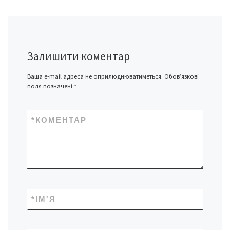
Залишити коментар
Ваша e-mail адреса не оприлюднюватиметься.
Обов’язкові
поля позначені
*
*
КОМЕНТАР
*
ІМ'Я