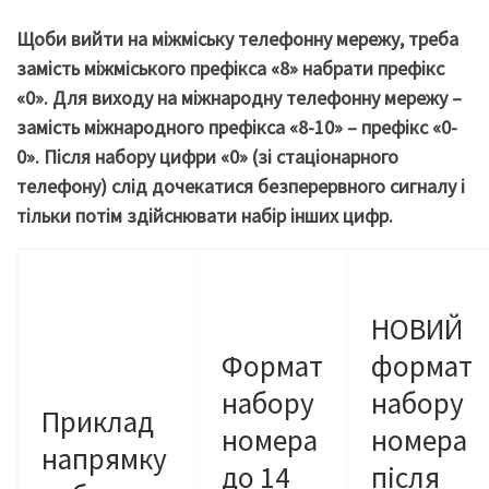
Щоби вийти на міжміську телефонну мережу, треба
замість міжміського префікса «8» набрати префікс
«0». Для виходу на міжнародну телефонну мережу –
замість міжнародного префікса «8-10» – префікс «0-
0». Після набору цифри «0» (зі стаціонарного
телефону) слід дочекатися безперервного сигналу і
тільки потім здійснювати набір інших цифр.
НОВИЙ
Формат
формат
набору
набору
Приклад
номера
номера
напрямку
до 14
після