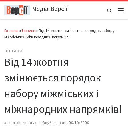
Медіа-Версії
Перейти до вмісту
Search
Ме
Головна
»
Новини
»
Від 14 жовтня змінюється порядок набору
міжміських і міжнародних напрямків!
НОВИНИ
Від 14 жовтня
змінюється порядок
набору міжміських і
міжнародних напрямків!
автор
cheredaryk
|
Опубліковано
09/10/2009