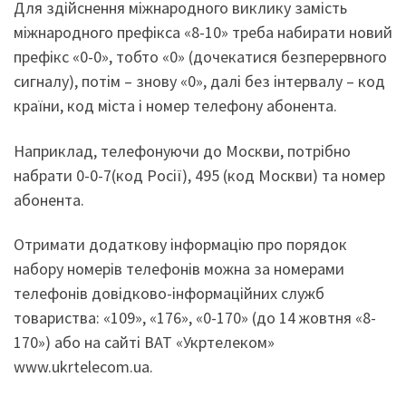
Для здійснення міжнародного виклику замість
міжнародного префікса «8-10» треба набирати новий
префікс «0-0», тобто «0» (дочекатися безперервного
сигналу), потім – знову «0», далі без інтервалу – код
країни, код міста і номер телефону абонента.
Наприклад, телефонуючи до Москви, потрібно
набрати 0-0-7(код Росії), 495 (код Москви) та номер
абонента.
Отримати додаткову інформацію про порядок
набору номерів телефонів можна за номерами
телефонів довідково-інформаційних служб
товариства: «109», «176», «0-170» (до 14 жовтня «8-
170») або на сайті ВАТ «Укртелеком»
www.ukrtelecom.ua.