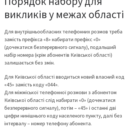
Порядок набору для
викликів у межах області
Для внутрішньообласних телефонних розмов треба
замість префікса «8» набирати префікс «0»
(дочекатися безперервного сигналу), подальший
набір номера (крім абонентів Київської області)
залишається без змін.
Для Київської області вводиться новий власний код
«45» замість коду «044».
Для міжміської телефонної розмови з абонентом
Київської області слід набирати «0» (дочекатися
безперервного сигналу), потім – «45» і останні дві
цифри нинішнього коду населеного пункту, далі без
інтервалу – номер телефону абонента.