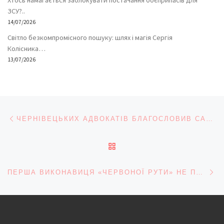
ЗСУ?..
14/07/2026
Світло безкомпромісного пошуку: шлях і магія Сергія
Колісника…
13/07/2026
Навігація записів
Попередній запис
ЧЕРНІВЕЦЬКИХ АДВОКАТІВ БЛАГОСЛОВИВ САМ СВ. МИКОЛАЙ
ПОВЕРНУТИСЯ ДО СПИС
На
ПЕРША ВИКОНАВИЦЯ «ЧЕРВОНОЇ РУТИ» НЕ ПОТРАПИЛА НА ЮВІЛЕЙНИЙ ФЕСТИВАЛЬ