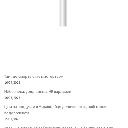
Там, де смерть стає мистецтвом
16/07/2026
Небезпека: уряд змінює НЕ парламент
16/07/2026
Ціни на продукти в Україні: яйця дешевшають, хліб може
подорожчати
15/07/2026
Хтось намагається заблокувати постачання боєприпасів для