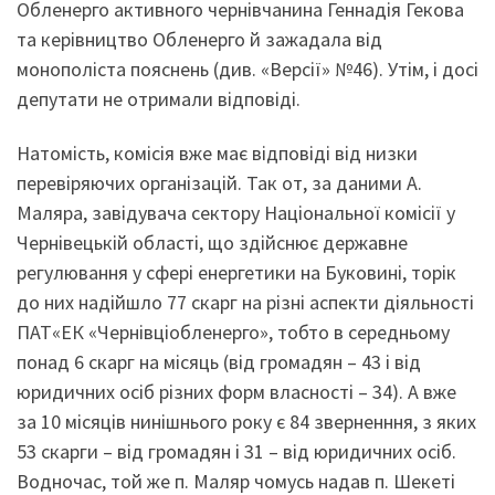
Обленерго активного чернівчанина Геннадія Гекова
та керівництво Обленерго й зажадала від
монополіста пояснень (див. «Версії» №46). Утім, і досі
депутати не отримали відповіді.
Натомість, комісія вже має відповіді від низки
перевіряючих організацій. Так от, за даними А.
Маляра, завідувача сектору Національної комісії у
Чернівецькій області, що здійснює державне
регулювання у сфері енергетики на Буковині, торік
до них надійшло 77 скарг на різні аспекти діяльності
ПАТ«ЕК «Чернівціобленерго», тобто в середньому
понад 6 скарг на місяць (від громадян – 43 і від
юридичних осіб різних форм власності – 34). А вже
за 10 місяців нинішнього року є 84 зверненння, з яких
53 скарги – від громадян і 31 – від юридичних осіб.
Водночас, той же п. Маляр чомусь надав п. Шекеті