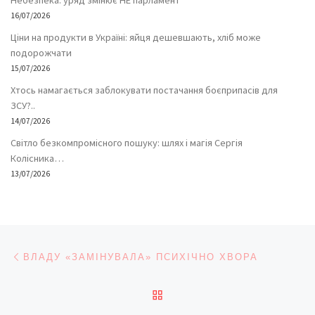
16/07/2026
Ціни на продукти в Україні: яйця дешевшають, хліб може
подорожчати
15/07/2026
Хтось намагається заблокувати постачання боєприпасів для
ЗСУ?..
14/07/2026
Світло безкомпромісного пошуку: шлях і магія Сергія
Колісника…
13/07/2026
Навігація записів
Попередній запис
ВЛАДУ «ЗАМІНУВАЛА» ПСИХІЧНО ХВОРА
ПОВЕРНУТИСЯ ДО СПИС