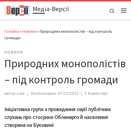
Медіа-Версії
Перейти до вмісту
Search
Ме
Головна
»
Новини
»
Природних монополістів – під контроль
громади
НОВИНИ
Природних монополістів
– під контроль громади
автор
Lida
|
Опубліковано
07/12/2012
|
2 Коментарі
Ініціативна група з проведення серії публічних
слухань про стосунки Обленерго й населення
створена на Буковині