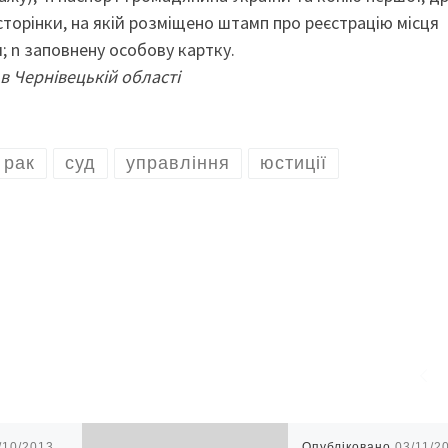
сторінки, на якій розміщено штамп про реєстрацію місця
; n заповнену особову картку.
в Чернівецькій області
рак
суд
управління
юстиції
/10/2013
Опубліковано
03/11/2