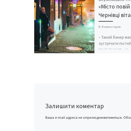
«Місто повій
Чернівці віта
9 Коментарів
– Такий банер ма
зустрічати гостей 
приїжджають на
залізничний вокз
Буковини, – пере
спецкор газети Г
ЄРЕМІЦА. Після р
Залишити коментар
Ваша e-mail адреса не оприлюднюватиметься.
Обов