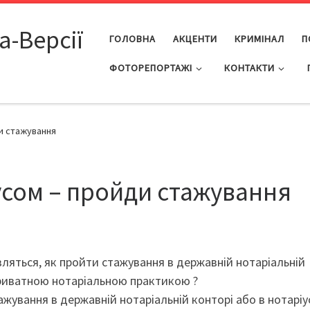
а-Версії
ГОЛОВНА
АКЦЕНТИ
КРИМІНАЛ
П
ФОТОРЕПОРТАЖІ
КОНТАКТИ
и стажування
усом – пройди стажування
яться, як пройти стажування в державній нотаріальній
приватною нотаріальною практикою ?
ування в державній нотаріальній конторі або в нотаріу