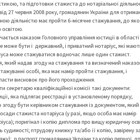
икою, та підготовки стажиста до нотаріальної діяльнос
від 27 червня 2008 року, громадянин України для отрима
ною діяльністю має пройти 6-місячне стажування, до яко
 освітою.
ається наказом Головного управління юстиції в області
е може бути і державний, і приватний нотаріус, які мают
ріуса може стажуватися водночас лише один стажист.
я, який надав згоду на стажування та визначений наказ
тажуванні особі, яка має намір пройти стажування, і
класти висновок про його проходження.
 секретарю кваліфікаційної комісії такі документи:
ції, яка підлягає реєстрації в установленому порядку;
о згоду бути керівником стажування із документом, який
посади стажиста нотаріуса (у разі, якщо особа має намір
іуса); nоригінал і копію диплома про вищу юридичну осв
ь судимості; nтрудову книжку та/або її копію, завірену з
ажу); n паспорт громадянина України та копію першої, др