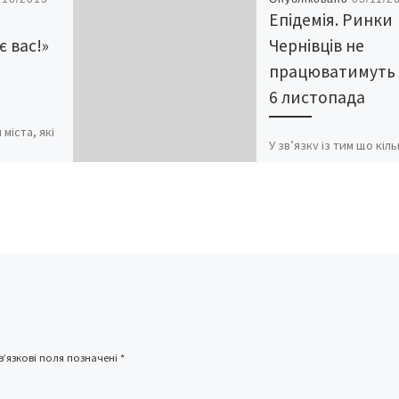
Епідемія. Ринки
є вас!»
Чернівців не
працюватимуть
6 листопада
є
міста, які
У зв’язку із тим що кіль
хворих на ГРЗ та грип у 
ал столиці
не зменшується, міськ
конана
надзвичайна
алина
протиепідемічна комісі
озмови […]
листопада вирішила
продовжити заборону
роботи непродовольч
ринків, в т.ч. МТК
«Калинівський ринок», 
листопада включно, а 
посилити контроль за
’язкові поля позначені
*
дотриманням вимог
епідемічного режиму у