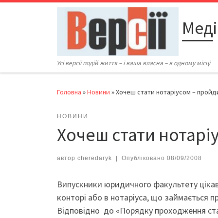
Перейти до вмісту
Меді
Усі версії подій життя – і ваша власна – в одному місці
Головна
»
Новини
»
Хочеш стати нотаріусом – пройд
НОВИНИ
Хочеш стати нотарі
автор
cheredaryk
|
Опубліковано
08/09/2008
Випускники юридичного факультету цікавл
конторі або в нотаріуса, що займається 
Відповідно до «Порядку проходження стаж