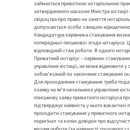
займається приватною нотаріальною практ
затвердженого наказом Міністра юстиції 
свідоцтва про право на заняття нотаріаль
допускаються особи з вищою юридичною
Кандидатура керівника стажування визнач
попередньої письмової згоди нотаріуса. Ц
відповідний стаж роботи. В одного нота
Приватний нотаріус – керівник стажуванн
управління юстиції, не може відмовити у с
зобов’язаний по закінченні стажуванні с
Для проходження стажування треба подати
nзаяву на ім’я начальника управління юсти
nписьмову заяву приватного нотаріуса пр
підтверджує наявність у нього вакантної 
проходити стажування у приватного нотар
nоригінал та копію довідки про відсутніст
місцем роботи (за наявності трудового ст