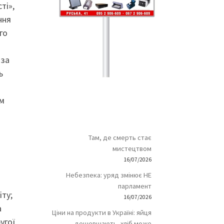
ті»,
ння
го
 за
ь
ом
Там, де смерть стає
мистецтвом
16/07/2026
Небезпека: уряд змінює НЕ
парламент
іту;
16/07/2026
а
Ціни на продукти в Україні: яйця
угої
дешевшають, хліб може