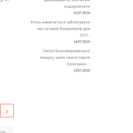
подорожчати
15/07/2026
Хтось намагається заблокувати
постачання боєприпасів для
ЗСУ?..
14/07/2026
Світло безкомпромісного
пошуку: шлях і магія Сергія
Колісника…
13/07/2026
009
Опубліковано
04/05/2015