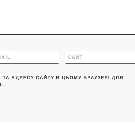
продовольчих сектора
ринків, супермаркетах,
закладах торгівлі,
ресторанного
господарства, сфери
послуг, засобах
громадського транспо
MAIL
САЙТ
L, ТА АДРЕСУ САЙТУ В ЦЬОМУ БРАУЗЕРІ ДЛЯ
.