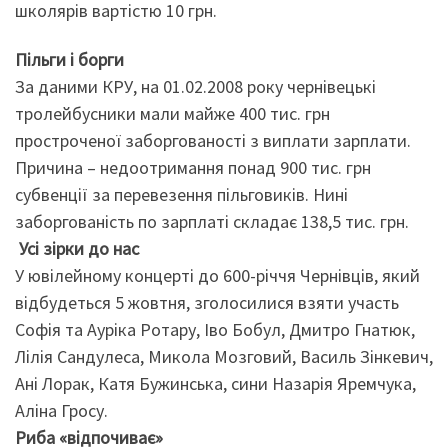
школярів вартістю 10 грн.
Пільги і борги
За даними КРУ, на 01.02.2008 року чернівецькі
тролейбусники мали майже 400 тис. грн
простроченої заборгованості з виплати зарплати.
Причина – недоотримання понад 900 тис. грн
субвенції за перевезення пільговиків. Нині
заборгованість по зарплаті складає 138,5 тис. грн.
Усі зірки до нас
У ювілейному концерті до 600-річчя Чернівців, який
відбудеться 5 жовтня, зголосилися взяти участь
Софія та Ауріка Ротару, Іво Бобул, Дмитро Гнатюк,
Лілія Сандулеса, Микола Мозговий, Василь Зінкевич,
Ані Лорак, Катя Бужинська, сини Назарія Яремчука,
Аліна Гросу.
Риба «відпочиває»