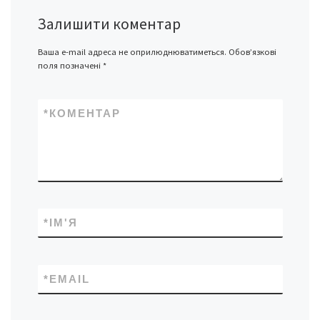
Залишити коментар
Ваша e-mail адреса не оприлюднюватиметься.
Обов’язкові
поля позначені
*
*
КОМЕНТАР
*
ІМ'Я
*
EMAIL