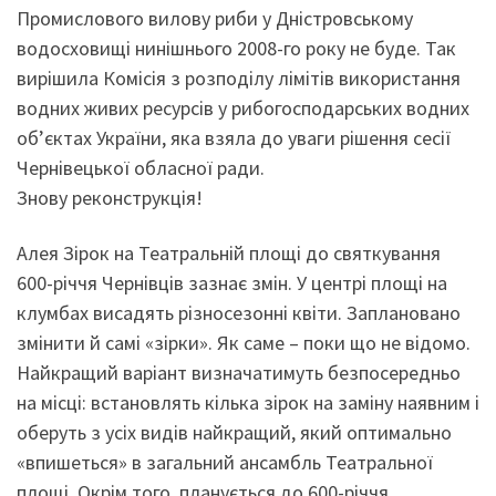
Промислового вилову риби у Дністровському
водосховищі нинішнього 2008-го року не буде. Так
вирішила Комісія з розподілу лімітів використання
водних живих ресурсів у рибогосподарських водних
об’єктах України, яка взяла до уваги рішення сесії
Чернівецької обласної ради.
Знову реконструкція!
Алея Зірок на Театральній площі до святкування
600-річчя Чернівців зазнає змін. У центрі площі на
клумбах висадять різносезонні квіти. Заплановано
змінити й самі «зірки». Як саме – поки що не відомо.
Найкращий варіант визначатимуть безпосередньо
на місці: встановлять кілька зірок на заміну наявним і
оберуть з усіх видів найкращий, який оптимально
«впишеться» в загальний ансамбль Театральної
площі. Окрім того, планується до 600-річчя