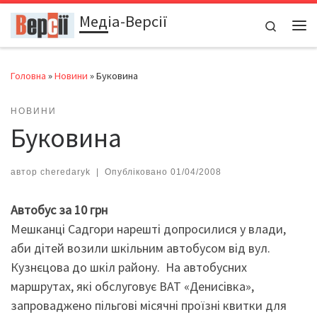
Медіа-Версії
Перейти до вмісту
Search
Ме
Головна
»
Новини
»
Буковина
НОВИНИ
Буковина
автор
cheredaryk
|
Опубліковано
01/04/2008
Автобус за 10 грн
Мешканці Садгори нарешті допросилися у влади,
аби дітей возили шкільним автобусом від вул.
Кузнєцова до шкіл району. На автобусних
маршрутах, які обслуговує ВАТ «Денисівка»,
запроваджено пільгові місячні проїзні квитки для