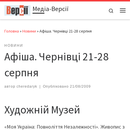
Медіа-Версії
Перейти до вмісту
Search
Ме
Головна
»
Новини
»
Афіша. Чернівці 21-28 серпня
НОВИНИ
Афіша. Чернівці 21-28
серпня
автор
cheredaryk
|
Опубліковано
21/08/2009
Художній Музей
«Моя Україна: Повноліття Незалежності». Живопис з