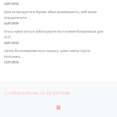
16/07/2026
Ціни на продукти в Україні: яйця дешевшають, хліб може
подорожчати
15/07/2026
Хтось намагається заблокувати постачання боєприпасів для
ЗСУ?..
14/07/2026
Світло безкомпромісного пошуку: шлях і магія Сергія
Колісника…
13/07/2026
Навігація записів
Попередній запис
ГОРОСКОП НА 21-28 СЕРПНЯ
ПОВЕРНУТИСЯ ДО СПИС