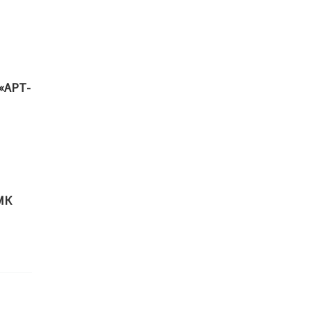
 «АРТ-
ХМК