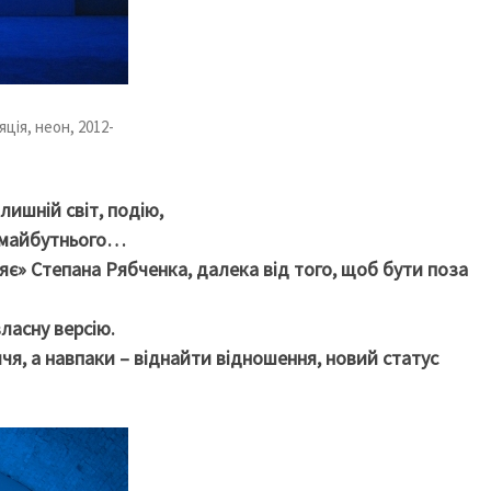
ція, неон, 2012-
лишній світ, подію,
, майбутнього…
яє» Степана Рябченка, далека від того, щоб бути поза
ласну версію.
ччя, а навпаки – віднайти відношення, новий статус