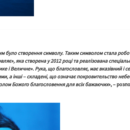
м було створення символу. Таким символом стала робо
вляє», яка створена у 2012 році та реалізована спеціаль
ке і Величне». Рука, що благословляє, має вказівний і с
ми, а інші – складені, що означає покровительство небе
волом Божого благословення для всіх бажаючих
», – розп