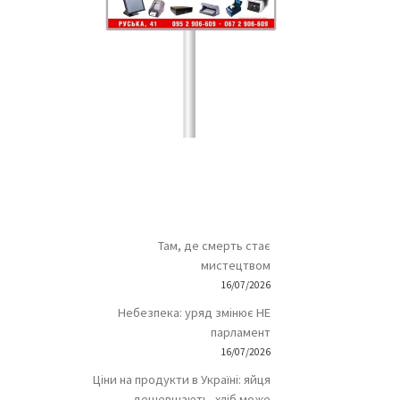
Там, де смерть стає
мистецтвом
16/07/2026
Небезпека: уряд змінює НЕ
парламент
16/07/2026
Ціни на продукти в Україні: яйця
дешевшають, хліб може