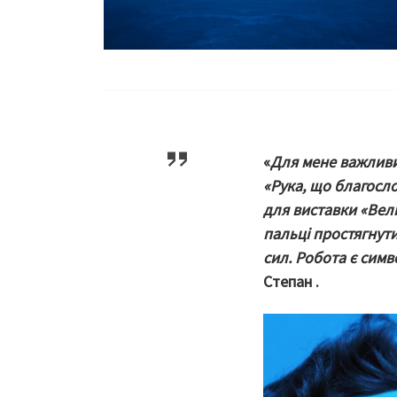
«
Для мене важливи
«Рука, що благосло
для виставки «Вели
пальці простягнути
сил. Робота є сим
Степан .