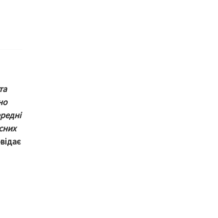
та
но
ередні
сних
овідає