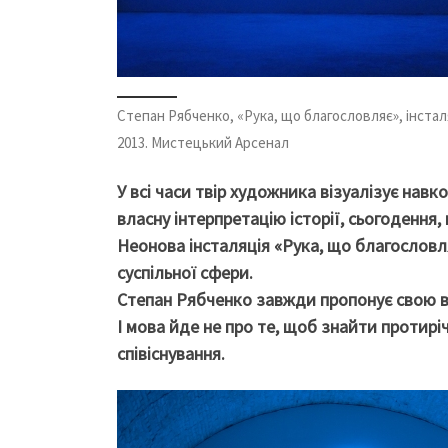
Степан Рябченко, «Рука, що благословляє», інсталя
2013. Мистецький Арсенал
У всі часи твір художника візуалізує навко
власну інтерпретацію історії, сьогодення
Неонова інсталяція «Рука, що благословл
суспільної сфери.
Степан Рябченко завжди пропонує свою в
І мова йде не про те, щоб знайти протирі
співіснування.