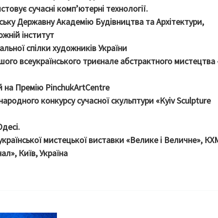
стовує сучасні комп’ютерні технології.
ську Державну Академію Будівництва та Архітектури,
ожній інститут
альної спілки художників України
ршого всеукраїнського триєнале абстрактного мистецтва
 на Премію PinchukArtCentre
народного конкурсу сучасної скульптури «Kyiv Sculpture
десі.
української мистецької виставки «Велике і Величне», К
л», Київ, Україна