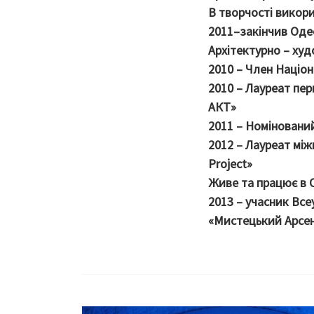
В творчості викори
2011–закінчив Оде
Архітектурно – худ
2010 – Член Націон
2010 – Лауреат пе
АКТ»
2011 – Номінований
2012 – Лауреат між
Project»
Живе та працює в О
2013 – учасник Все
«Мистецький Арсена