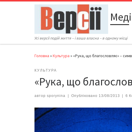
Перейти до вмісту
Меді
Усі версії подій життя – і ваша власна – в одному місці
Головна
»
Культура
»
«Рука, що благословляє» – сим
КУЛЬТУРА
«Рука, що благослов
автор
sporynina
|
Опубліковано
13/08/2013
|
6 К