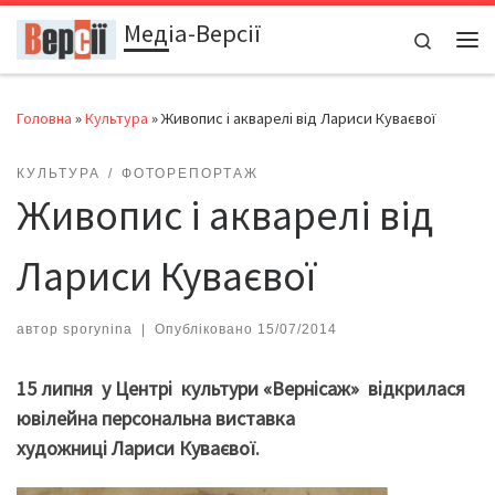
Медіа-Версії
Перейти до вмісту
Search
Ме
Головна
»
Культура
»
Живопис і акварелі від Лариси Куваєвої
КУЛЬТУРА
ФОТОРЕПОРТАЖ
Живопис і акварелі від
Лариси Куваєвої
автор
sporynina
|
Опубліковано
15/07/2014
15 липня у Центрі культури «Вернісаж» відкрилася
ювілейна персональна виставка
художниці Лариси Куваєвої.