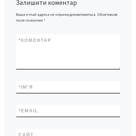
Залишити коментар
Ваша e-mail адреса не оприлюднюватиметься.
Обов’язкові
поля позначені
*
*
КОМЕНТАР
*
ІМ'Я
*
EMAIL
САЙТ