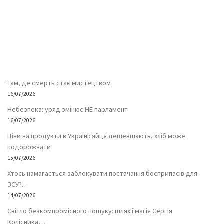
Там, де смерть стає мистецтвом
16/07/2026
Небезпека: уряд змінює НЕ парламент
16/07/2026
Ціни на продукти в Україні: яйця дешевшають, хліб може
подорожчати
15/07/2026
Хтось намагається заблокувати постачання боєприпасів для
ЗСУ?..
14/07/2026
Світло безкомпромісного пошуку: шлях і магія Сергія
Колісника…