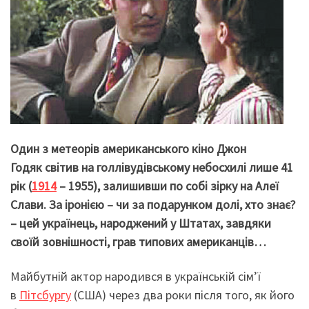
Один з метеорів американського кіно Джон
Годяк
світив на голлівудівському небосхилі лише 41
рік (
1914
– 1955), залишивши по собі зірку на Алеї
Слави. За іронією – чи за подарунком долі, хто знає?
– цей українець, народжений у Штатах, завдяки
своїй зовнішності, грав типових американців…
Майбутній актор народився в українській сім’ї
в
Пітсбургу
(США) через два роки після того, як його