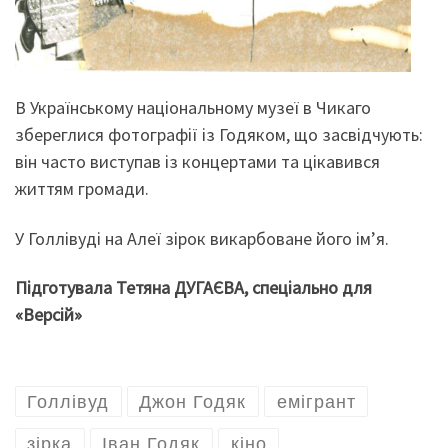
В Українському національному музеї в Чикаго
збереглися фотографії із Годяком, що засвідчують:
він часто виступав із концертами та цікавився
життям громади.
У Голлівуді на Алеї зірок викарбоване його ім’я.
Підготувала Тетяна ДУГАЄВА, спеціально для
«Версій»
Голлівуд
Джон Годяк
емігрант
зірка
Іван Годяк
кіно