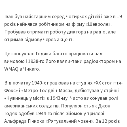
Іван був найстаршим серед чотирьох дітей і вже в 19
років найнявся робітником на фірму «Шевроле».
Пробував отримати роботу диктора на радіо, але
отримав відмову через акцент.
Це спонукало Годяка багато працювати над
вимовою і 1938-го його взяли-таки радіоактором на
WMAQ в Чикаго.
Від початку 1940-х працював на студіях «ХХ століття-
Фокс» і «Метро-Ґолдвін-Маєр», дебютував у стрічці
«Чужинець у місті» в 1943-му. Часто виконував ролі
американських солдатів. Популярність як Джон
Годяк здобув 1944-го після зйомок у трилері
Альфреда Гічкока «Рятувальний човен». За 12 років