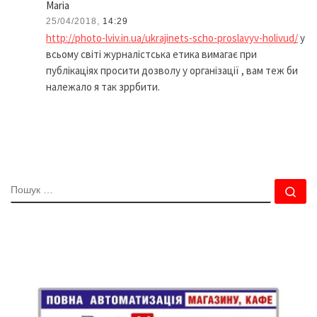
Maria
25/04/2018,
14:29
http://photo-lviv.in.ua/ukrajinets-scho-proslavyv-holivud/
у
всьому світі журналістська етика вимагає при
публікаціях просити дозволу у організації , вам теж би
належало я так зррбити.
ПОШУК
По