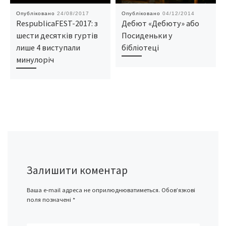
Опубліковано
24/08/2017
Опубліковано
04/12/2014
RespublicaFEST-2017: з
Дебют «Дебюту» або
шести десятків гуртів
Посиденьки у
лише 4 виступали
бібліотеці
минулоріч
Залишити коментар
Ваша e-mail адреса не оприлюднюватиметься.
Обов’язкові
поля позначені
*