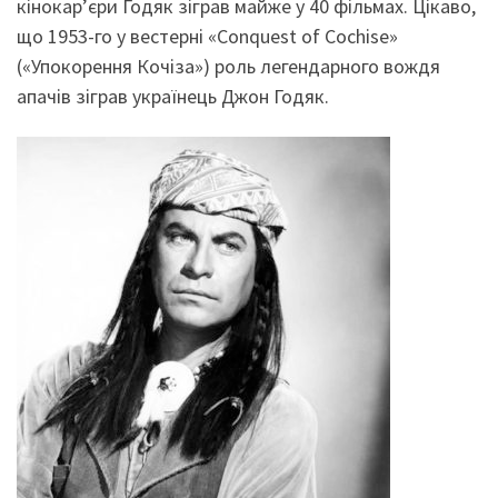
кінокар’єри Годяк зіграв майже у 40 фільмах. Цікаво,
що 1953-го у вестерні «Conquest оf Cochise»
(«Упокорення Кочіза») роль легендарного вождя
апачів зіграв українець Джон Годяк.