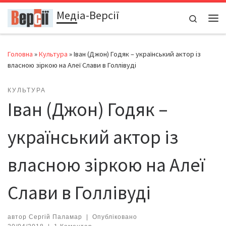
Медіа-Версії
Перейти до вмісту
Search
Ме
Головна
»
Культура
»
Іван (Джон) Годяк – український актор із
власною зіркою на Алеї Слави в Голлівуді
КУЛЬТУРА
Іван (Джон) Годяк –
український актор із
власною зіркою на Алеї
Слави в Голлівуді
автор
Сергій Паламар
|
Опубліковано