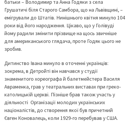
батьки – Володимир та Анна Годяки з села
Грушатичі біля Старого Самбора, що на Львівщині, –
емігрували до Штатів. Нинішнього квітня минуло 104
роки від його народження. Цікаво, що у Голівуді
йому радили змінити прізвище на щось звичніше
для американського глядача, проте Годяк цього не
зробив.
Дитинство Івана минуло в оточенні українців:
зокрема, в Детройті він навчався у студії
знаменитого хореографа й балетмейстера Василя
Авраменка, грав у театральних виставах при греко-
католицькій церкві. Пізніше брав також участь у
діяльності Організації молодих українських
націоналістів, до створення якої був причетний
Євген Коновалець, коли 1929-го перебував у США.