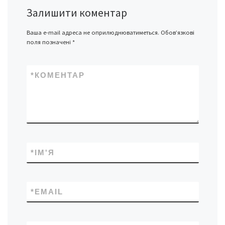
Залишити коментар
Ваша e-mail адреса не оприлюднюватиметься.
Обов’язкові
поля позначені
*
*
КОМЕНТАР
*
ІМ'Я
*
EMAIL