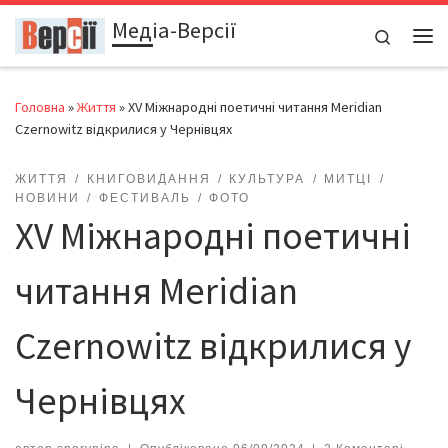
Медіа-Версії
Перейти до вмісту
Search
Ме
Головна
»
Життя
»
ХV Міжнародні поетичні читання Meridian
Czernowitz відкрилися у Чернівцях
ЖИТТЯ
КНИГОВИДАННЯ
КУЛЬТУРА
МИТЦІ
НОВИНИ
ФЕСТИВАЛЬ
ФОТО
ХV Міжнародні поетичні
читання Meridian
Czernowitz відкрилися у
Чернівцях