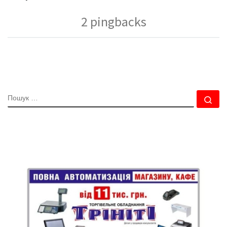
2 pingbacks
ПОШУК
По