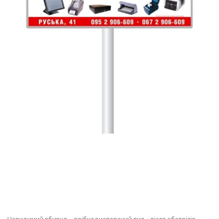
Невидимий вбивця – дрібнодисперсний пил – після обстрілів