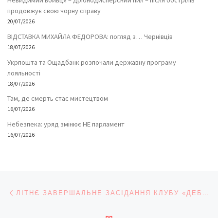
продовжує свою чорну справу
20/07/2026
ВІДСТАВКА МИХАЙЛА ФЕДОРОВА: погляд з… Чернівців
18/07/2026
Укрпошта та Ощадбанк розпочали державну програму
лояльності
18/07/2026
Там, де смерть стає мистецтвом
16/07/2026
Небезпека: уряд змінює НЕ парламент
16/07/2026
Навігація записів
Попередній запис
ЛІТНЄ ЗАВЕРШАЛЬНЕ ЗАСІДАННЯ КЛУБУ «ДЕБЮТ ЧИТАННЯ» У ЧЕРНІВЦЯХ
ПОВЕРНУТИСЯ ДО СПИС