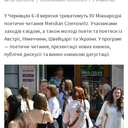
автор
sporynina
|
Опубліковано
06/09/2024
|
2 Коментарі
У Чернівцях 6
–
8 вересня триватимуть ХV Міжнародні
поетичні читання Meridian Czernowitz. Учасниками
заходів є відомі, а також молоді поети та поетеси із
Австрії, Німеччини, Швейцарії та України. У програмі
— поетичні читання, презентації нових книжок,
публічні дискусії та винно-книжкові дегустації.