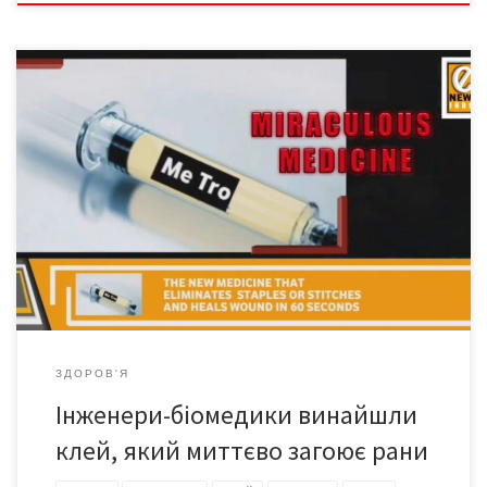
Група інженерів-біомедиків створила миттєвий клей MeTro,
який після опромінення ультрафіолетом затягує рану за лічені
секунди. Про це повідомляє у вівторок «Дім інновацій» з
посиланням на журнал Science. «Інженери-біомедики
Сіднейського університету (Австралія) у співпраці з колегами зі
США створили новий еластичний миттєвий клей, що дає змогу
обробляти рани навіть у тих […]
ЗДОРОВ'Я
Інженери-біомедики винайшли
клей, який миттєво загоює рани