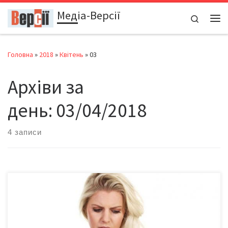
Медіа-Версії
Перейти до вмісту
Search
Ме
Головна
»
2018
»
Квітень
»
03
Архіви за
день:
03/04/2018
4 записи
Із 4 квітня в Україні почне діяти нова процедура перевірки
якості продуктів. Про особливості
нововведення Gazeta.ua розповів Олексій Дорошенко,