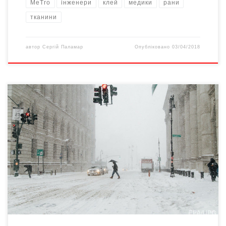
MeTro
інженери
клей
медики
рани
тканини
автор
Сергій Паламар
Опубліковано
03/04/2018
Неочікуваний снігопад здивував всіх жителів Нью-Йорка. В
історії міста це лише восьмий раз, коли у квітні йде сніг. Якщо у
березні американці сприймали холодну погоду з розумінням,
то цього місяця такі опади вже не викликають позитивних
емоцій. Адже востаннє такі замети у квітні тут були 12 років
тому. Перенесені спортивні […]