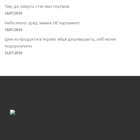
Там, де смерть стає мистецтвом
16/07/2026
Небезпека: уряд змінює НЕ парламент
16/07/2026
Ціни на продукти в Україні: яйця дешевшають, хліб може
подорожчати
15/07/2026