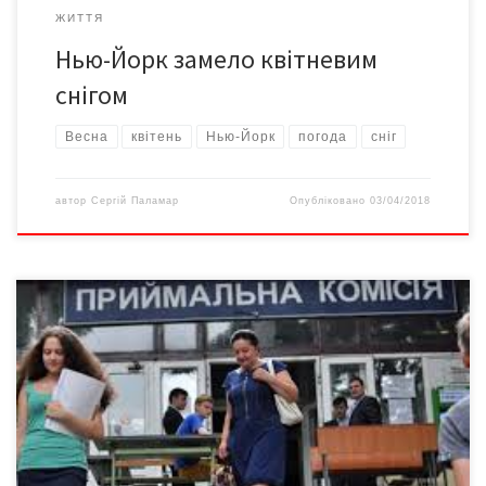
ЖИТТЯ
Нью-Йорк замело квітневим
снігом
Весна
квітень
Нью-Йорк
погода
сніг
автор
Сергій Паламар
Опубліковано
03/04/2018
У межах системи широкого конкурсу виш може як отримати
максимальний обсяг місць держзамовлення, так і не отримати
жодного бюджетного місця Міністерство освіти і науки
оприлюднило максимальні обсяги держзамовлення на прийом
до закладів вищої освіти у 2018 році. Загалом інформація
являє собою програми бакалаврату та магістратури зі 161
ЗВО з […]