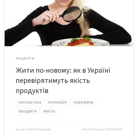
гендиректор Української асоціації постачальників
торговельних мереж. СУТЬ ЗАКОНУ Підприємства, бійні,
магазини й торгові точки регулярно перевірятимуть
працівники Державної служби з питань безпеки харчових
продуктів і захисту прав споживачів. Закон встановить чіткі і
прозорі […]
АКЦЕНТИ
Жити по-новому: як в Україні
перевірятимуть якість
продуктів
експертиза
інспекція
перевірка
продукти
якість
автор
Сергій Паламар
Опубліковано
03/04/2018