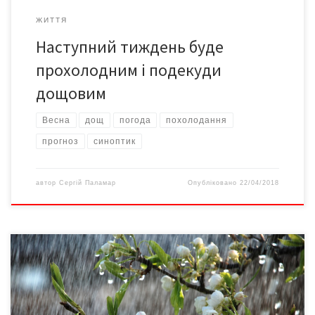
ЖИТТЯ
Наступний тиждень буде
прохолодним і подекуди
дощовим
Весна
дощ
погода
похолодання
прогноз
синоптик
автор
Сергій Паламар
Опубліковано
22/04/2018
Похолодання та дощі прийдуть в Україну з четверга Про це
повідомляє УНІАН. У понеділок в Україні без опадів. На півночі