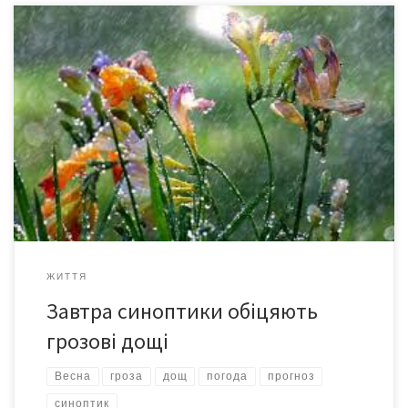
В Україну повертаються короткочасні дощі та грози, а також
трішки опуститься температура повітря. Про це розповіла
синоптик Наталка Діденко на своїй сторінці в соцмережі
Facebook. За її словами, вже завтра, 6 квітня, дощі та грози
очікуються на заході, а ввечері і на Київщині, Вінниччині та
Житомирщині. “Ці дощі трохи освіжать […]
ЖИТТЯ
Завтра синоптики обіцяють
грозові дощі
Весна
гроза
дощ
погода
прогноз
синоптик