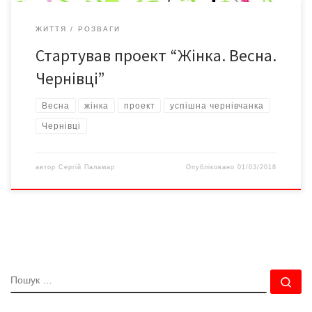
ЖИТТЯ
РОЗВАГИ
Стартував проект “Жінка. Весна.
Чернівці”
Весна
жінка
проект
успішна чернівчанка
Чернівці
автор
Сергій Паламар
Опубліковано
01/03/2018
ПОШУК
По