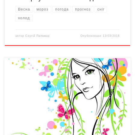
Весна
мороз
погода
прогноз
сніг
холод
автор
Сергій Паламар
Опубліковано
13/03/2018
Новий проект від “Успішних чернівчанок” “Жінка. Весна.
Чернівці” стартував 1 березня за підтримки Чернівецького
міського голови Олексія Каспрука. У його рамках відбудеться
низка різноманітних заходів, які об’єднають місто заради
жінок. Сьогодні о 12.00 біля Ратуші, на Театральній площі,
вулицях Університетській і Кобилянської відбувся флеш-моб,
під час якого кожна жінка […]