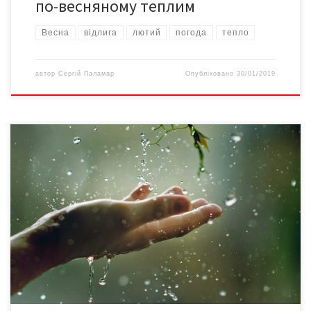
по-весняному теплим
Весна
відлига
лютий
погода
тепло
автор
Сергій Паламар
Опубліковано
30/01/2019
В Україну прийшло похолодання разом із повітряними масами з
північного сходу. Про це на сторінці у Facebook повідомила
синоптик Наталка Діденко. «22 квітня зона холоду з північного
сходу – там навіть видно сніг! – війне й на нас зниженням
температури повітря. Черговим», – зазначила вона. За
словами Діденко, у неділю […]