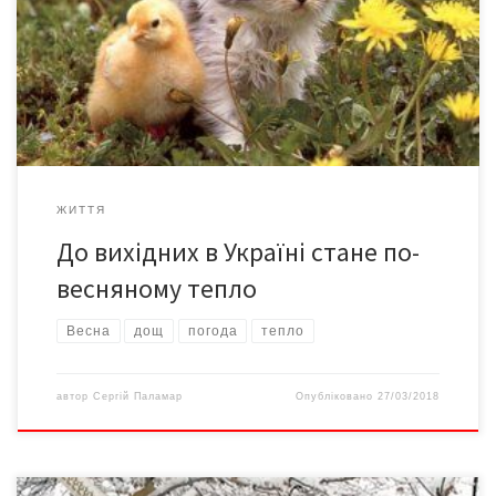
відчутним потепління буде в центрі, на сході й на півдні країни.
Але водночас циклон принесе в Україну короткочасні дощі. У
середу, 28 березня, дощі пройдуть на заході України і в
окремих районах Сумської та Харківської областей. По […]
ЖИТТЯ
До вихідних в Україні стане по-
весняному тепло
Весна
дощ
погода
тепло
автор
Сергій Паламар
Опубліковано
27/03/2018