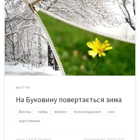
17-19 березня в Україні очікуються сильні хуртовини,
внаслідок яких товщина снігового покриву в деяких областях у
неділю може досягти 20-25 см. Очікують зростання загрози
порушення руху транспорту до “жовтого” і “червоного” рівня.
Про це повідомляє у Facebook прес-служба Укравтодору.
“Внаслідок впливу двох активних південно-західних циклонів в
Україні 17-19 березня 2018 […]
ЖИТТЯ
На Буковину повертається зима
Весна
зима
мороз
похолодання
сніг
хуртовина
автор
Сергій Паламар
Опубліковано
14/03/2018