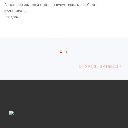
Світло безкомпромісного пошуку: шлях і магія Сергія
Колісника…
13/07/2026
Навігація записів
1
2
Ст
СТАРІШІ ЗАПИСИ