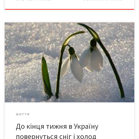
На цьому тижні холод та сніг знову повернуться на більшу
частину України. Завтра у Києві очікується дощ, подекуди з
мокрим снігом. Температура вночі 0-2° тепла, вдень 3-5°
тепла. Про це повідомляє Укргідрометцентр. “14 березня
погода в Україні буде наступною: у північних, центральних,
південних областях, в Карпатах та на Прикарпатті дощ, […]
ЖИТТЯ
До кінця тижня в Україну
повернуться сніг і холод