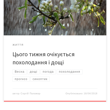
до+24 °С, на півдні та сході до+21 °С. На заході стовпчик
термометра підніметься до+26 °С, у центрі – до+25 °С. У
вівторок, 17 квітня, в Україні практично без опадів. На заході
до+25 °С. У середу, […]
ЖИТТЯ
Цього тижня очікується
похолодання і дощі
Весна
дощі
погода
похолодання
прогноз
синоптик
автор
Сергій Паламар
Опубліковано
16/04/2018