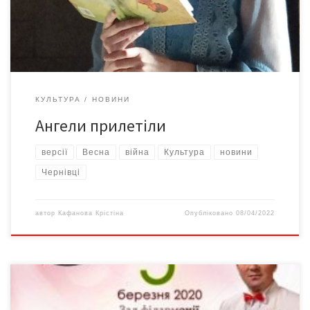
самим життям. Щира – то псевдонім Олени Дикої (це прізвище
носила її бабуся), щирої людини за вдачею, філософа за […]
КУЛЬТУРА
НОВИНИ
Ангели прилетіли
версії
Весна
війна
Культура
новини
Чернівці
автор
Кафанова Крістіна
Опубліковано
08/04/2022