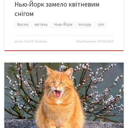
Нью-Йорк замело квітневим
снігом
Весна
квітень
Нью-Йорк
погода
сніг
автор
Сергій Паламар
Опубліковано
03/04/2018
В Україні до кінця тижня буде сухо, сонячно і тепло.
Температура підніматиметься у денні години до +15+22
градусів. Про це повідомила у Facebook синоптик Наталка
Діденко. “Тиждень цей – особливий. Передвеликодній. Так
приємно поділитися прогнозом погоди, який обіцяє просто
синоптичну розкіш. Лише завтра у східних областях
атмосферний фронт організує дощі. […]