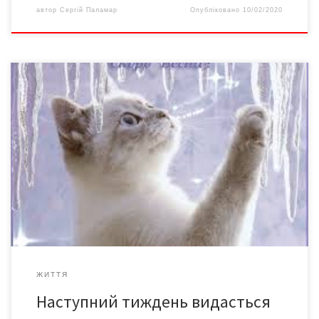
автор
Сергій Паламар
Опубліковано
10/02/2020
Найближчим часом в Україну прийде справжня весняна погода
– навіть вночі у більшості областей буде плюсова
температура. Вже у четвер, 31 січня, в Україні закінчаться сніг
та дощі. На сході, заході та у центрі тепература 0+2 градуси
вдень та не нижче -4 градусів вночі. На півдні буде ще тепліше
+6-9 […]
ЖИТТЯ
Наступний тиждень видасться