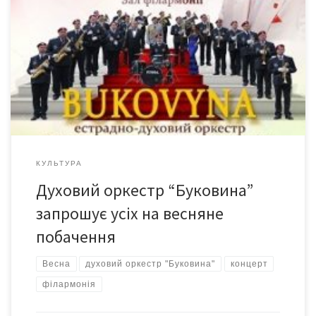
Знаний на Буковині естрадно – духовий оркестр, який має таку
ж співзвучну назву «Буковина», радо запрошує на весняне
побачення всіх тих, хто закоханий у музику!! Святковий
весняний концерт «З любов’ю для Вас», відбудеться 5
березня у залі Чернівецької обласної філармонії ім. Д.
Гнатюка, на якому буде представлена абсолютно нова
концертна програма колективу. […]
КУЛЬТУРА
Духовий оркестр “Буковина”
запрошує усіх на весняне
побачення
Весна
духовий оркестр "Буковина"
концерт
філармонія