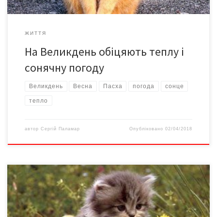
ЖИТТЯ
На Великдень обіцяють теплу і
сонячну погоду
Великдень
Весна
Пасха
погода
сонце
тепло
автор
Сергій Паламар
Опубліковано
02/04/2018
За повідомленням українського Гідрометцентру, до кінця
тижня в Україну прийде справжнє весняне тепло. Особливо