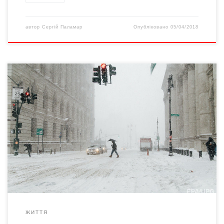
автор
Сергій Паламар
Опубліковано
05/04/2018
Неочікуваний снігопад здивував всіх жителів Нью-Йорка. В
історії міста це лише восьмий раз, коли у квітні йде сніг. Якщо у
березні американці сприймали холодну погоду з розумінням,
то цього місяця такі опади вже не викликають позитивних
емоцій. Адже востаннє такі замети у квітні тут були 12 років
тому. Перенесені спортивні […]
ЖИТТЯ