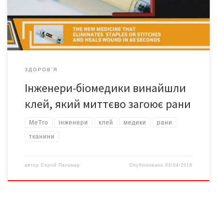
США створили новий еластичний миттєвий клей, що дає змогу
обробляти рани навіть у тих […]
ЗДОРОВ'Я
Інженери-біомедики винайшли
клей, який миттєво загоює рани
MeTro
інженери
клей
медики
рани
тканини
автор
Сергій Паламар
Опубліковано
03/04/2018