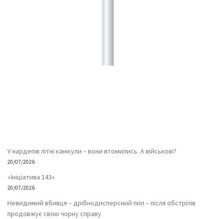
У нардепів літні канікули – вони втомились. А військові?
20/07/2026
«Ініціатива 143»
20/07/2026
Невидимий вбивця – дрібнодисперсний пил – після обстрілів
продовжує свою чорну справу