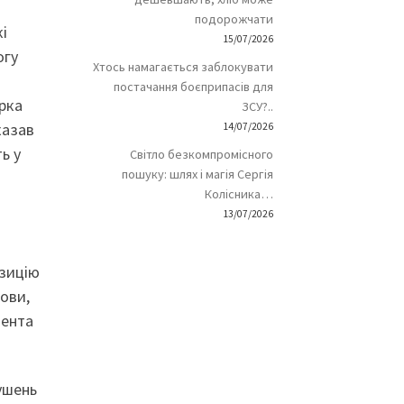
подорожчати
і
15/07/2026
огу
Хтось намагається заблокувати
постачання боєприпасів для
ірка
ЗСУ?..
казав
14/07/2026
ь у
Світло безкомпромісного
пошуку: шлях і магія Сергія
Колісника…
13/07/2026
озицію
ови,
дента
ушень