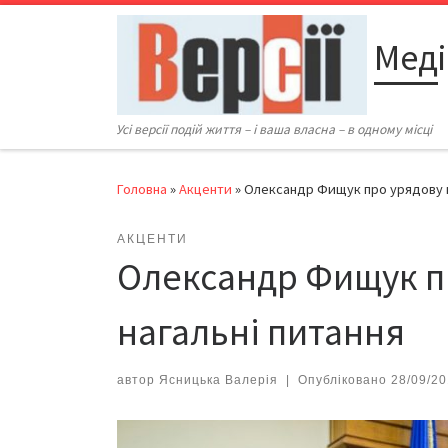
Перейти до вмісту
Меді
Усі версії подій життя – і ваша власна – в одному місці
Головна
»
Акценти
»
Олександр Фищук про урядову пе
АКЦЕНТИ
Олександр Фищук пр
нагальні питання
автор
Ясницька Валерія
|
Опубліковано
28/09/2