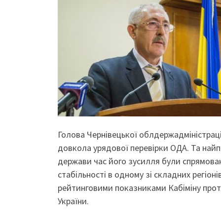
Голова Чернівецької облдержадміністрац
довкола урядової перевірки ОДА. Та найп
держави час його зусилля були спрямовані
стабільності в одному зі складних регіон
рейтинговими показниками Кабіміну протя
України.