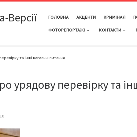
а-Версії
ГОЛОВНА
АКЦЕНТИ
КРИМІНАЛ
П
ФОТОРЕПОРТАЖІ
КОНТАКТИ
ревірку та інші нагальні питання
о урядову перевірку та ін
018