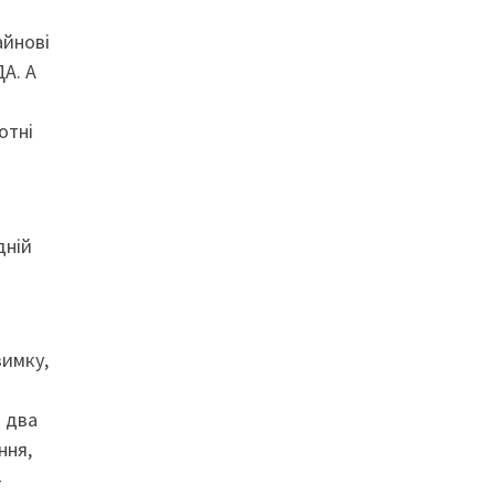
айнові
ДА. А
отні
дній
зимку,
 два
ння,
–