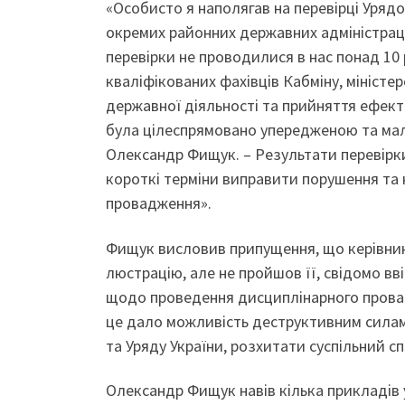
«Особисто я наполягав на перевірці Уряд
окремих районних державних адміністраці
перевірки не проводилися в нас понад 10 
кваліфікованих фахівців Кабміну, мініст
державної діяльності та прийняття ефекти
була цілеспрямовано упередженою та мал
Олександр Фищук. – Результати перевірки,
короткі терміни виправити порушення та 
провадження».
Фищук висловив припущення, що керівник 
люстрацію, але не пройшов її, свідомо вв
щодо проведення дисциплінарного провад
це дало можливість деструктивним силам
та Уряду України, розхитати суспільний спо
Олександр Фищук навів кілька прикладів 