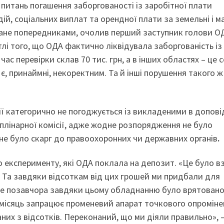
 питань погашення заборгованості із заробітної плати
дій, соціальних виплат та орендної плати за земельні і м
писане попередниками, очолив перший заступник голови О
тлі того, що ОДА фактично ліквідувала заборгованість із
ас перевірки склав 70 тис. грн, а в інших областях – це с
 є, принаймні, некоректним. Та й інші порушення такого ж
ї категорично не погоджується із викладеними в допові
плінарної комісії, адже жодне розпорядження не було
 не було скарг до правоохоронних чи державних органів
.
о експерименту, які ОДА поклала на депозит. «Це було в
. Та завдяки відсоткам від цих грошей ми придбали для
вже позавчора завдяки цьому обладнанню було врятовано
 місяць запрацює променевий апарат точкового опроміне
них з відсотків. Переконаний, що ми діяли правильно», 