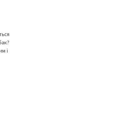
ться
бак?
им і