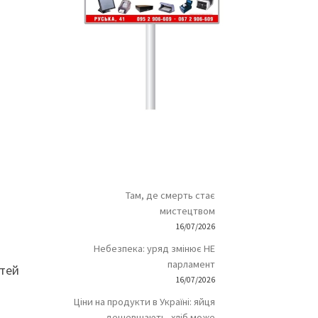
Там, де смерть стає
мистецтвом
16/07/2026
Небезпека: уряд змінює НЕ
парламент
стей
16/07/2026
Ціни на продукти в Україні: яйця
дешевшають, хліб може