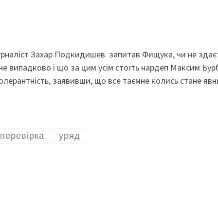
журналіст Захар Подкидишев запитав Фищука, чи не здає
не випадково і що за цим усім стоїть нардеп Максим Бур
олерантність, заявивши, що все таємне колись стане явн
перевірка
уряд