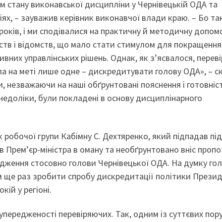
ом стану виконавської дисципліни у Чернівецькій ОДА та
ях, – зауважив керівник виконавчої влади краю. – Бо так
років, і ми сподівалися на практичну й методичну допом
ерств і відомств, що мало стати стимулом для покращення
вних управлінських рішень. Однак, як з’ясвалося, перев
а на меті лише одне – дискредитувати голову ОДА», – с
 незважаючи на наші обґрунтовані пояснення і готовніст
недоліки, були покладені в основу дисциплінарного
робочої групи Кабімну С. Дехтяренко, який підпадав під
ів Прем’єр-міністра в оману та необґрунтовано вніс проп
ження стосовно голови Чернівецької ОДА. На думку гол
 ще раз зробити спробу дискредитації політики Прези
кій у регіоні.
упередженості перевіряючих. Так, одним із суттєвих пор