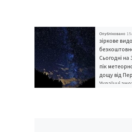
Опубліковано
15
зіркове вид
безкоштовн
Cьогодні на 
пік метеорн
дощу від Пе
Українці зм
побачити зо
ніч на 12 се
Персеїди – мете
потік, який щоріч
рухається з боку 