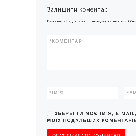
Персея, що поясн
Залишити коментар
небесного явища
виникають внасл
Ваша e-mail адреса не оприлюднюватиметься.
Обов
проходження […]
*
КОМЕНТАР
*
ІМ'Я
*
E
ЗБЕРЕГТИ МОЄ ІМ'Я, E-MAI
МОЇХ ПОДАЛЬШИХ КОМЕНТАРІВ