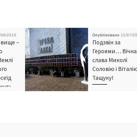
/08/2016
Опубліковано
11/07/2
овище –
Подзвін за
о
Героями… Вічна
Землі
слава Миколі
ого
Соловію і Віталі
рсеїд
Тащуку!
ожуть
СОЛОВІЙ МИКОЛА
репад у
ІВАНОВИЧ (16.02.1975 –
рпня
10.07.2015) Соловій М
Іванович народився 16
лютого 1975 р., в с. Юрк
орний
Заставнівський район,
но у серпні
Чернівецька область. 
сузір’я