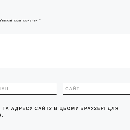
ює назву
. Персеїди
ідок
’язкові поля позначені
*
MAIL
САЙТ
L, ТА АДРЕСУ САЙТУ В ЦЬОМУ БРАУЗЕРІ ДЛЯ
.