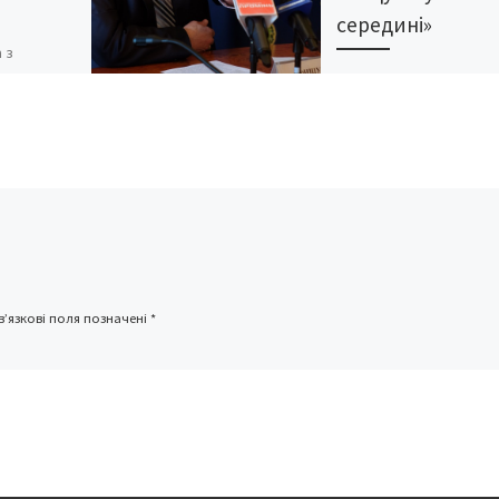
середині»
 з
пня,
У рейтингу за перше
 валютною
півріччя 2018-го бралис
бль.Про
уваги показники 23 ми
ес-центр
регіонів за 20 суспільно
. “З 21
значущими критеріями.
ому ринку
цифри – від […]
і […]
’язкові поля позначені
*