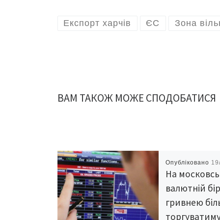
Експорт харчів
ЄС
Зона віль
ВАМ ТАКОЖ МОЖЕ СПОДОБАТИСЯ
Опубліковано
19
На московсь
валютній бі
гривнею біл
торгуватим