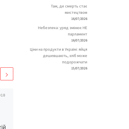
Там, де смерть стає
мистецтвом
16/07/2026
Небезпека: уряд змінює НЕ
парламент
16/07/2026
Ціни на продукти в Україні: яйця
дешевшають, хліб може
подорожчати
15/07/2026
018
Опубліковано
09/12/2017
Юрій
ДОБРОВОЛЬСЬКИЙ:
Думки про
тій
майбутнє… Існують