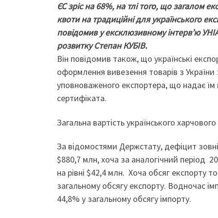
ЄС зріс на 68%, на тлі того, що загалом е
квоти на традиційні для українського екс
повідомив у ексклюзивному інтерв’ю УНІА
розвитку Степан КУБІВ.
Він повідомив також, що українські експ
оформлення вивезення товарів з України 
уповноваженого експортера, що надає їм
сертифіката.
Загальна вартість українського харчового
За відомостями Держстату, дефіцит зовнішн
$880,7 млн, хоча за аналогічний період 2
на рівні $42,4 млн. Хоча обсяг експорту то
загальному обсягу експорту. Водночас імпо
44,8% у загальному обсягу імпорту.