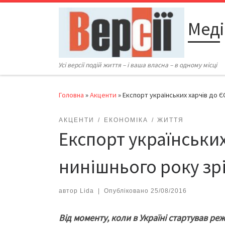
Перейти до вмісту
Меді
Усі версії подій життя – і ваша власна – в одному місці
Головна
»
Акценти
»
Експорт українських харчів до Є
АКЦЕНТИ
ЕКОНОМІКА
ЖИТТЯ
Експорт українських
нинішнього року зр
автор
Lida
|
Опубліковано
25/08/2016
Від моменту, коли в Україні стартував реж