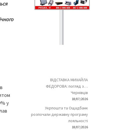
ться
ічного
ВІДСТАВКА МИХАЙЛА
ФЕДОРОВА: погляд з…
ив
Чернівців
цитом
18/07/2026
9% у
Укрпошта та Ощадбанк
клав
розпочали державну програму
лояльності
18/07/2026