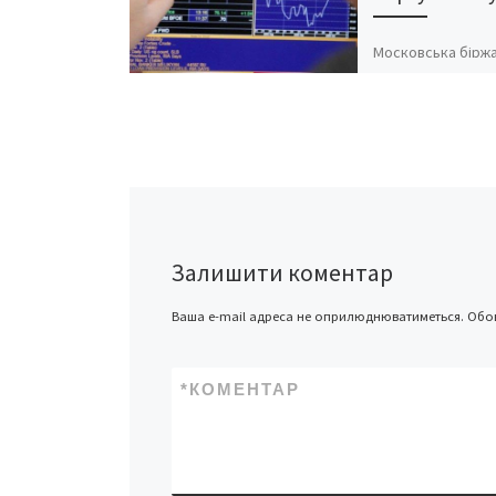
Московська біржа
понеділка, 21 сер
припинить торги
парою гривня-ру
це повідомляє пр
Московської біржі
серпня на валютн
Московської бірж
Залишити коментар
Ваша e-mail адреса не оприлюднюватиметься.
Обов
*
КОМЕНТАР