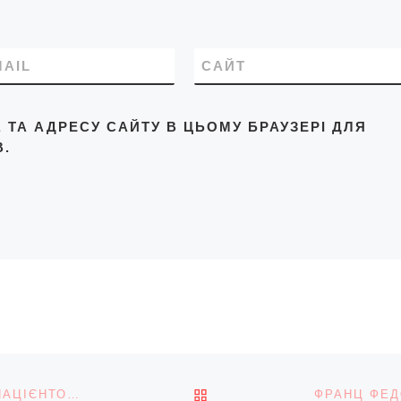
MAIL
САЙТ
L, ТА АДРЕСУ САЙТУ В ЦЬОМУ БРАУЗЕРІ ДЛЯ
.
ПОВЕРНУТИСЯ ДО СПИС
ОЛЕКСАНДР КРАВЧУК: «Я СТАВ ПЕРШИМ У СВІТІ ПАЦІЄНТОМ, ЯКОМУ СЕРЦЕВИЙ КЛАПАН ПОСТАВИЛИ, НЕ РОЗТИНАЮЧИ ГРУДНУ КЛІТКУ»