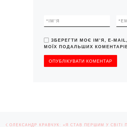
*
ІМ'Я
*
E
ЗБЕРЕГТИ МОЄ ІМ'Я, E-MAI
МОЇХ ПОДАЛЬШИХ КОМЕНТАРІВ
Навігація записів
Попередній запис