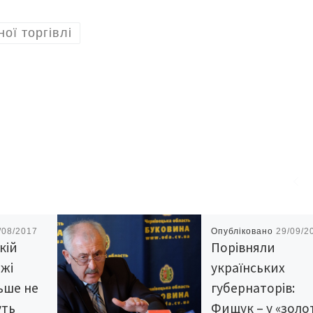
ної торгівлі
/08/2017
Опубліковано
29/09/2
кій
Порівняли
ржі
українських
ьше не
губернаторів:
уть
Фищук – у «золо