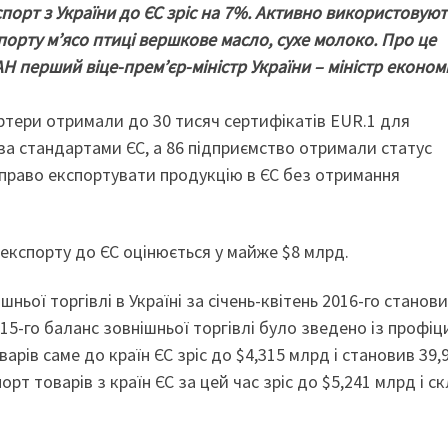
кспорт з України до ЄС зріс на 7%. Активно використовую
порту м’ясо птиці вершкове масло, сухе молоко. Про це
Н перший віце-прем’єр-міністр України – міністр економ
ортери отримали до 30 тисяч сертифікатів EUR.1 для
за стандартами ЄС, а 86 підприємство отримали статус
 право експортувати продукцію в ЄС без отримання
 експорту до ЄС оцінюється у майже $8 млрд.
ьої торгівлі в Україні за січень-квітень 2016-го станов
015-го баланс зовнішньої торгівлі було зведено із профі
варів саме до країн ЄС зріс до $4,315 млрд і становив 39,
рт товарів з країн ЄС за цей час зріс до $5,241 млрд і с