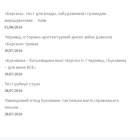
«Берізка»: тест для влади, забудовників і громадян
вирішуватиме… Київ
01/08/2026
Чернівці, історико-архітектурний ареал: війна довкола
«Берізки» триває
30/07/2026
«Буковина – батьківщина моєї творчості. І Чернівці, і Буковина
– для мене ВСЕ»
29/07/2026
Тест руйнує страх
28/07/2026
Лавандовий етюд Буковини: тактильна магія справжнього
пензля…
28/07/2026