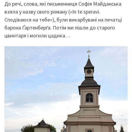
До речі, слова, які письменниця Софія Майданська
взяла у назву свого роману («In te speravi.
Сподіваюся на тебе»), були викарбувані на печатці
барона Ґартенберґа. Потім ми пішли до старого
цвинтаря і могили цадика…