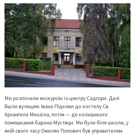
Ми розпочали екскурсію із центру Садгори. Далі
йшли вулицею Івана Підкови до костелу Св.
Архангела Михаїла, потім — до колишнього
помешкання барона Мустяци. Ми були біля школи, у
якій свого часу Омелян Попович був управителем.