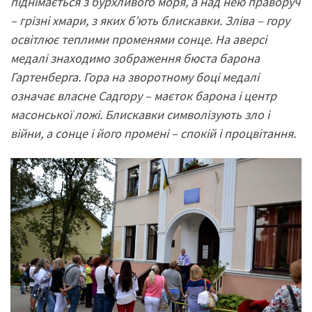
піднімається з бурхливого моря, а над нею праворуч
– грізні хмари, з яких б’ють блискавки. Зліва – гору
освітлює теплими променями сонце. На аверсі
медалі знаходимо зображення бюста барона
Гартенберга. Гора на зворотному боці медалі
означає власне Садгору – маєток барона і центр
масонської ложі. Блискавки символізують зло і
війни, а сонце і його промені – спокій і процвітання.