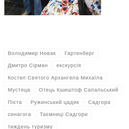
Володимир Новак
Гартенберг
Дмитро Сірман
екскурсія
Костел Святого Архангела Михаїла
Мустяца
Отець Кшиштоф Сапальський
Пієта
Ружинський цадик
Садгора
синагога
Таємниці Садгори
тиждень туризму