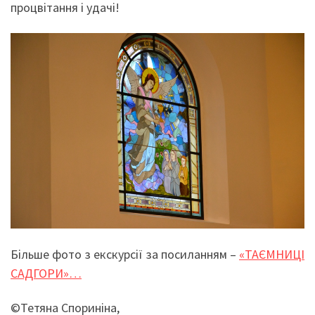
процвітання і удачі!
Більше фото з екскурсії за посиланням –
«ТАЄМНИЦІ
САДГОРИ»…
©Тетяна Спориніна,