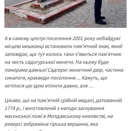
А в самому центрі поселення 2001 року небайдужі
місцеві мешканці встановили пам’ятний знак, який
заповідає, що тут колись таки з’явиться пам’ятник
на честь садогурської монети. На ньому буде
панорама давньої Садгори: монетний двір, частина
синагоги, краєвиди поселення… Кажуть, що
хотілося цю ідею втілити давно, але …
Цікаво, що на пам’ятній срібній медалі, датованній
1774 р., і виготовленій з нагоди заснування
масонської ложі в Молдавському князівстві, на
реверсі зображена гірська вершина, яка