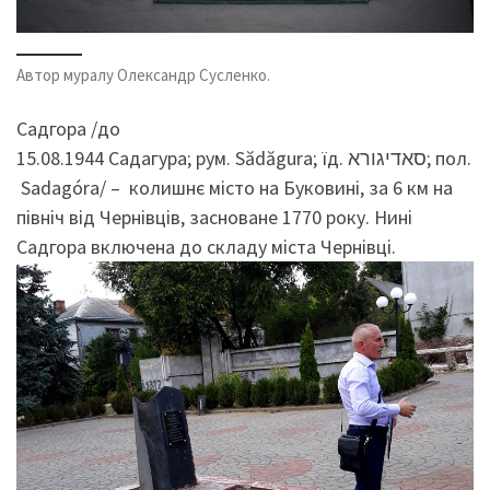
Автор муралу Олександр Сусленко.
Садгора /до
15.08.1944 Садагура; рум. Sădăgura; їд. סאדיגורא‎; пол.
Sadagóra/ – колишнє місто на Буковині, за 6 км на
північ від Чернівців, засноване 1770 року. Нині
Садгора включена до складу міста Чернівці.