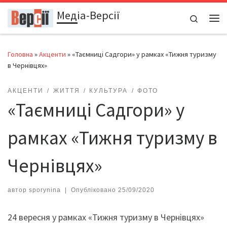
Медіа-Версії
Перейти до вмісту
Search
Ме
Головна
»
Акценти
»
«Таємниці Садгори» у рамках «Тижня туризму
в Чернівцях»
АКЦЕНТИ
ЖИТТЯ
КУЛЬТУРА
ФОТО
«Таємниці Садгори» у
рамках «Тижня туризму в
Чернівцях»
автор
sporynina
|
Опубліковано
25/09/2020
24 вересня у рамках «Тижня туризму в Чернівцях»