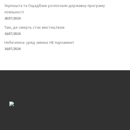
Укрпошта та Ощадбанк розпочали державну програму
лояльності
18/07/2026
Там, де смерть стає мистецтвом
16/07/2026
Небезпека: уряд змінює НЕ парламент
16/07/2026