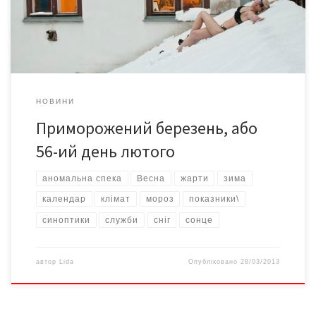
температури реєструють як у теплу, так і у холодну пору року.
[…]
НОВИНИ
Приморожений березень, або
56-ий день лютого
аномальна спека
Весна
жарти
зима
календар
клімат
мороз
показники\
синоптики
служби
сніг
сонце
автор
Lida
Опубліковано
28/03/2013