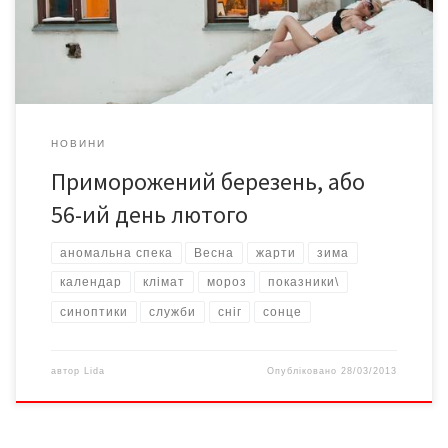
температури реєструють як у теплу, так і у холодну пору року.
[…]
НОВИНИ
Приморожений березень, або
56-ий день лютого
аномальна спека
Весна
жарти
зима
календар
клімат
мороз
показники\
синоптики
служби
сніг
сонце
автор
Lida
Опубліковано
28/03/2013