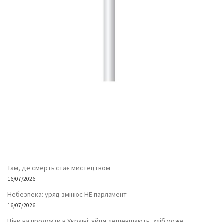
Там, де смерть стає мистецтвом
16/07/2026
Небезпека: уряд змінює НЕ парламент
16/07/2026
Ціни на продукти в Україні: яйця дешевшають, хліб може