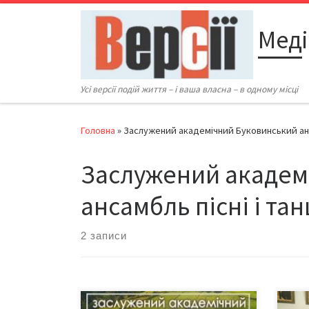
Перейти до вмісту
Меді
Усі версії подій життя – і ваша власна – в одному місці
Головна
»
Заслужений академічний Буковинський анс
Заслужений академ
ансамбль пісні і та
2 записи