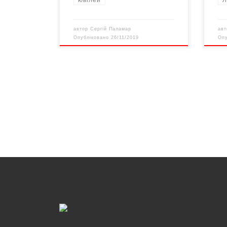
автор
Сергій Паламар
ав
Опубліковано
26/11/2019
Оп