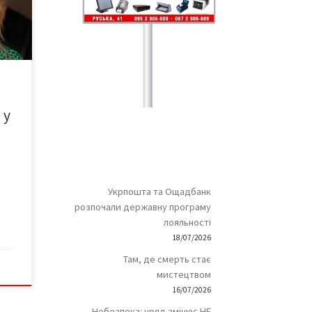
а
ента
ак
айт
оти
 у
Укрпошта та Ощадбанк
розпочали державну програму
лояльності
18/07/2026
Там, де смерть стає
мистецтвом
16/07/2026
Небезпека: уряд змінює НЕ