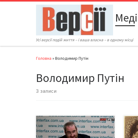
Перейти до вмісту
Меді
Усі версії подій життя – і ваша власна – в одному місці
Головна
»
Володимир Путін
Володимир Путін
3 записи
Президент Центру інноваційного
Мин
консалтингу «КДА» Дмитро
Воло
Корнійчук об’єктивно окреслює
фра