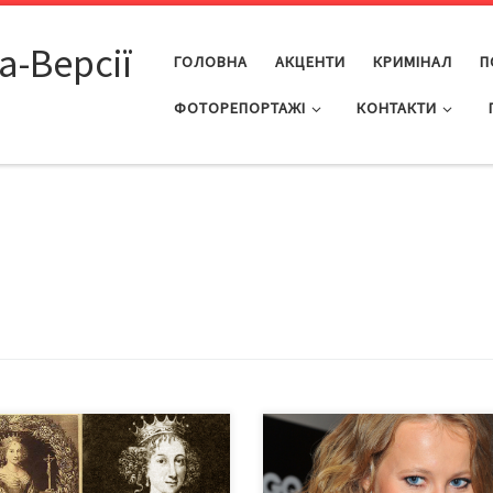
а-Версії
ГОЛОВНА
АКЦЕНТИ
КРИМІНАЛ
П
ФОТОРЕПОРТАЖІ
КОНТАКТИ
улорічна заява президента РФ
На початку вересня російські З
димира Путіна на зустрічі з
написали, що Путіну на вибори
нцузьким лідером Емануелем
шукають жінку, яка стане таким