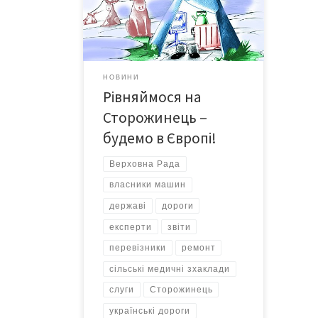
європейці Чернівецькій обласній
раді, зрештою, теж варто взяти
приклад зі сторожинецьких
депутатів. Приїхали б сюди та
послухали, як тут вирішуються
НОВИНИ
питання. Дискусія між різними
Рівняймося на
політичними силами –
конструктивна, бо на першому місці
Сторожинець –
– інтереси району, а вже […]
будемо в Європі!
Верховна Рада
власники машин
державі
дороги
експерти
звіти
перевізники
ремонт
сільські медичні зхаклади
слуги
Сторожинець
українські дороги