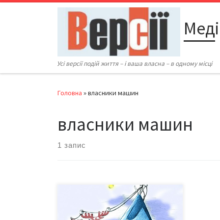
Перейти до вмісту
Меді
Усі версії подій життя – і ваша власна – в одному місці
Головна
»
власники машин
власники машин
1 запис
Якби нардепи працювали так, як
депутати Сторожинецької
райради, українці давно б жили, як