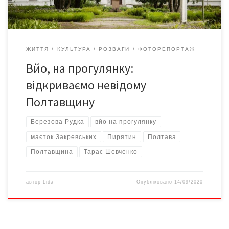
ЖИТТЯ
КУЛЬТУРА
РОЗВАГИ
ФОТОРЕПОРТАЖ
Вйо, на прогулянку:
відкриваємо невідому
Полтавщину
Березова Рудка
вйо на прогулянку
маєток Закревських
Пирятин
Полтава
Полтавщина
Тарас Шевченко
автор
Lida
Опубліковано
14/09/2020