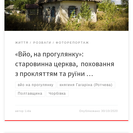
лісопильні, а також забутими пам’ятками, історією таємничого
поховання та двохсотлітньою церквою. Церква, до речі, […]
ЖИТТЯ
РОЗВАГИ
ФОТОРЕПОРТАЖ
«Вйо, на прогулянку»:
старовинна церква, поховання
з прокляттям та руїни …
вйо на прогулянку
княгиня Гагаріна (Ротчева)
Полтавщина
Чорбівка
автор
Lida
Опубліковано
30/10/2020