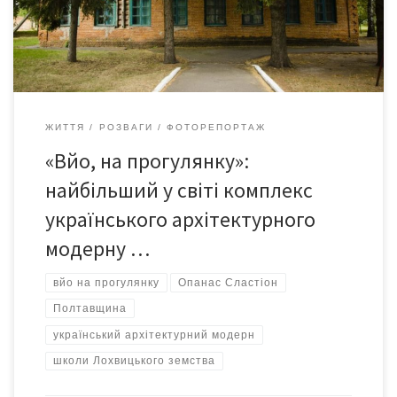
модерну. У Полтавській області 43 такі унікальні школи. Вони
розташовані в […]
ЖИТТЯ
РОЗВАГИ
ФОТОРЕПОРТАЖ
«Вйо, на прогулянку»:
найбільший у світі комплекс
українського архітектурного
модерну …
вйо на прогулянку
Опанас Сластіон
Полтавщина
український архітектурний модерн
школи Лохвицького земства