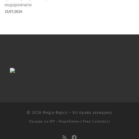
подорожчати
15/07/2026
© 2026
Медіа-Версії
– Усі права захищено
Працює на
WP
– Розроблено з
Тема Customizr