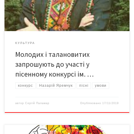
фестиваль української сучасної естрадної пісні імені Назарія
Яремчука. Місце проведення фестивалю: Чернівецька
обласна […]
КУЛЬТУРА
Молодих і талановитих
запрошують до участі у
пісенному конкурсі ім. …
конкурс
Назарій Яремчук
пісні
умови
автор
Сергій Паламар
Опубліковано
17/11/2019