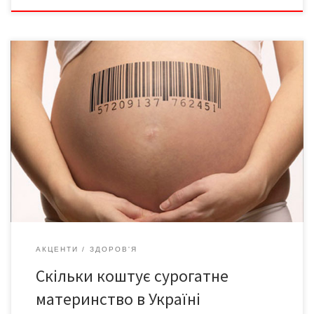
Іноземці часто звертаються до українок для сурогатного
материнства. Тут послуги дешевші і жінки не дуже вимогливі.
Гонорар за сурогатне материнство в Україні – близько 10
тисяч євро за одну дитину, за двійню – 13 тисяч євро.
Додаткові виплати – 10 тисяч гривень на щомісяця. 5 тисяч
гривень за перенесення ембріона. […]
АКЦЕНТИ
ЗДОРОВ'Я
Скільки коштує сурогатне
материнство в Україні