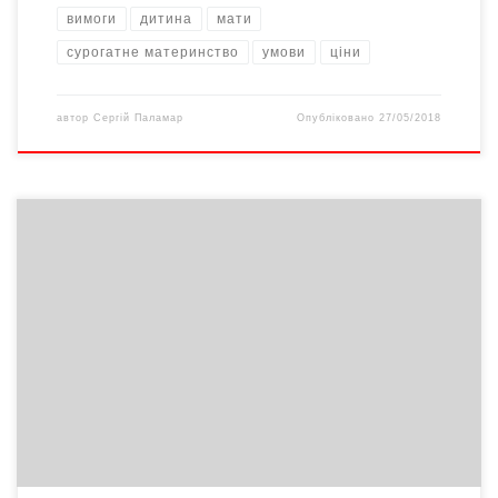
вимоги
дитина
мати
сурогатне материнство
умови
ціни
автор
Сергій Паламар
Опубліковано
27/05/2018
Постулат до геніальності простий і дієвий. Тож і послуговується
ним влада не перше тисячоліття. Ось тільки молоді, і, як
з’ясувалося, зелені буковинські громадські діячі цього не
розуміють. Щоправда, не всі. Старше покоління виявилося
обізнанішим. Недарма ж на теренах краю все ж таки виникло
Буковинське громадське об’єднання, яке поставило собі за
[…]