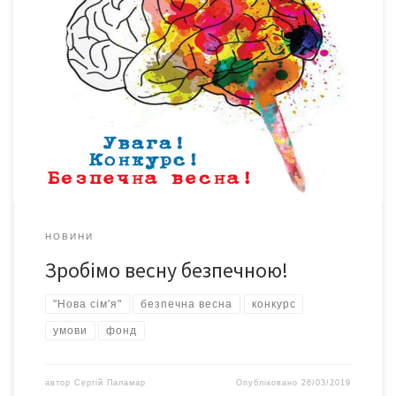
Благодійний фонд «Нова сім’я» запрошує до участі в конкурсі
«Безпечна весна» усіх зацікавлених у поширенні здорового
способу життя, усіх, хто мають власну думку про зменшення
ризику поширення ВІЛ/CНІД, наркозалежності, соціально –
небезпечних хвороб, ІПСШ. Заявіть про себе в одній з 4-х
номінацій: Відео. Фото. Малюнок. Есе чи вірш. Хто може […]
НОВИНИ
Зробімо весну безпечною!
"Нова сім'я"
безпечна весна
конкурс
умови
фонд
автор
Сергій Паламар
Опубліковано
26/03/2019