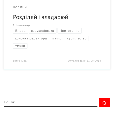
НОВИНИ
Розділяй і владарюй
1 Коментар
Влада
всеукраїнська
гіпотетично
колонка редактора
папір
суспільство
умови
автор
Lida
Опубліковано
31/05/2013
ПОШУК
По