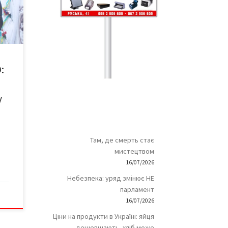
на
який
 та
,
:
му є
у
Там, де смерть стає
мистецтвом
16/07/2026
Небезпека: уряд змінює НЕ
парламент
16/07/2026
Ціни на продукти в Україні: яйця
дешевшають, хліб може