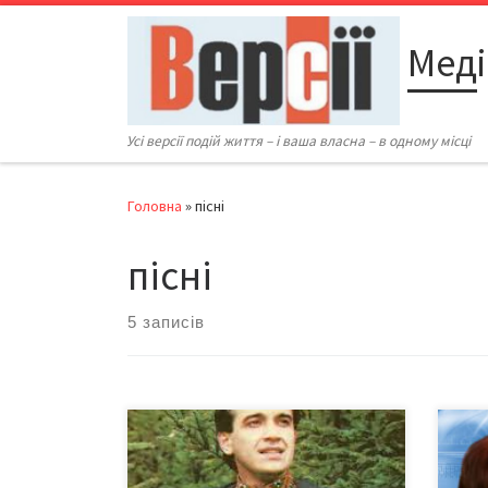
Перейти до вмісту
Меді
Усі версії подій життя – і ваша власна – в одному місці
Головна
»
пісні
пісні
5 записів
З нагоди відзначення 68-ї річниці від
Воло
дня народження нашого земляка,
сьог
відомого українського співака,
зако