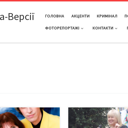
а-Версії
ГОЛОВНА
АКЦЕНТИ
КРИМІНАЛ
П
ФОТОРЕПОРТАЖІ
КОНТАКТИ
димира і Марійку Лобураків і
Про те, які саме діаманти з 201
одні називають «дуетом
закарбувалися в її душі, – розмо
ханих», бо саме з кохання
співачкою, лауреаткою І