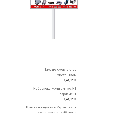
Там, де смерть стає
мистецтвом
16/07/2026
Небезпека: уряд змінює НЕ
парламент
16/07/2026
Ціни на продукти в Україні: яйця
дешевшають, хліб може