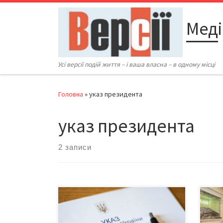
Перейти до вмісту
Меді
Усі версії подій життя – і ваша власна – в одному місці
Головна
»
указ президента
указ президента
2 записи
Напередодні Дня Конституції, поки
Рад
нардепи працюють з виборцями,
коал
сам гарант Конституції все більше
заяв