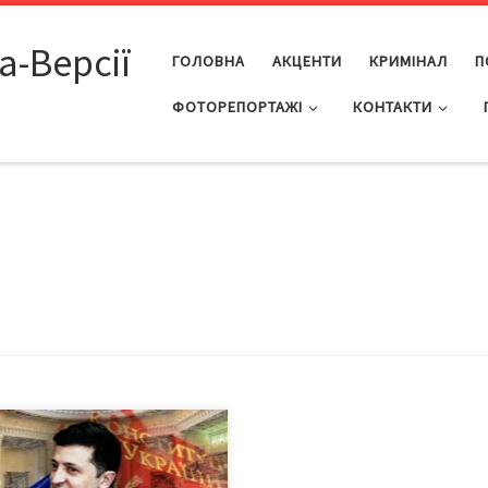
а-Версії
ГОЛОВНА
АКЦЕНТИ
КРИМІНАЛ
П
ФОТОРЕПОРТАЖІ
КОНТАКТИ
а офіційно розпустила
іцію, президент Зеленський
ив про намір розпустити Раду.