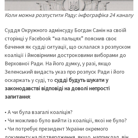
Коли можна розпустити Раду: інфографіка 24 каналу
Суддя Окружного адмінсуду Богдан Санін на своїй
сторінці у Facebook “на пальцях” пояснив своє
бачення як судді ситуації, що склалася з розпуском
коаліції і ймовірними достроковими виборами до
Верховної Ради. На його думку, у разі, якщо
Зеленський видасть указ про розпуск Ради і його
оскаржать у суді, то
судді будуть шукати у
законодавстві відповіді на доволі непрості
запитання
:
• А чи була взагалі коаліція?
• Чи можливо було вийти із коаліції, якої не було?
• Чи потребує президент України окремого
документу на підтвердження, якщо, наприклад, він