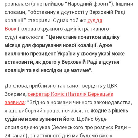
розпалася (з неї вийшов “Народний фронт”). Іншими
словами, “обставину відсутності у Верховній Раді
коаліції” створили. Однак той же
суддя
Вовк
(голова окружного адміністративного
суду) наголосив: “
Це не стане початком відліку
місяця для формування нової коаліції. Адже
виключно президент України у своєму указі може
встановити, як довго у Верховній Раді відсутня
коаліція та які наслідки це матиме
“.
До слова, приблизно так само твердять у ЦВК.
Зокрема,
секретар КомісіїНаталія Бернацька
заявила
: “Згідно з нормами чинного законодавства,
якщо виборчий процес почався, то
жодне з рішень
судів не може зупинити його
. Щойно буде
оприлюднено указ (Зеленського про розпуск Ради –
24 канал), з наступного дня ми будемо вже у