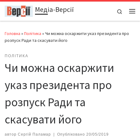
Медіа-Версії
Перейти до вмісту
Search
Ме
Головна
»
Політика
»
Чи можна оскаржити указ президента про
розпуск Ради та скасувати його
ПОЛІТИКА
Чи можна оскаржити
указ президента про
розпуск Ради та
скасувати його
автор
Сергій Паламар
|
Опубліковано
20/05/2019