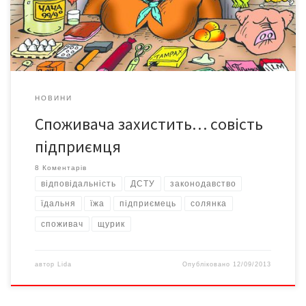
Шевченківської райради (див. №25 за 20-26 червня). Обличчя,
з яким він прибіг до редакції, […]
НОВИНИ
Споживача захистить… совість
підприємця
8 Коментарів
відповідальність
ДСТУ
законодавство
їдальня
їжа
підприємець
солянка
споживач
щурик
автор
Lida
Опубліковано
12/09/2013