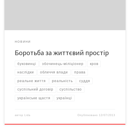
безчинства. Бо наявність поганої чи хорошої влади – наслідок
«великого суспільного договору», коли […]
НОВИНИ
Боротьба за життєвий простір
буковинці
збочинець-міліціонер
кров
наслідки
обличчя влади
права
реальне життя
реальність
суддя
суспільний договір
суспільство
українське щастя
українці
автор
Lida
Опубліковано
12/07/2013