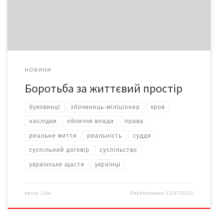
безчинства. Бо наявність поганої чи хорошої влади – наслідок
«великого суспільного договору», коли […]
НОВИНИ
Боротьба за життєвий простір
буковинці
збочинець-міліціонер
кров
наслідки
обличчя влади
права
реальне життя
реальність
суддя
суспільний договір
суспільство
українське щастя
українці
автор
Lida
Опубліковано
12/07/2013