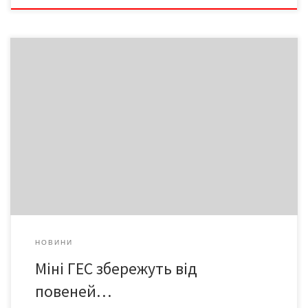
– Наша область має потужний потенціал розвитку
альтернативних джерел енергії, – заявив на черговій
селекторній прес-конференції Дмитро ПАВЕЛ, начальник
управління інфраструктури та туризму ОДА. – Йдеться про
будівництво малих ГЕС, вдале використання сонячної та
вітрової енергії, а також переробки деревини на брикети та
палети. Оскільки в краї розроблена Комплексна програма […]
НОВИНИ
Міні ГЕС збережуть від
повеней…