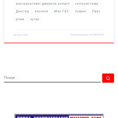
альтернативні джерела енергії
геліосистеми
Дністер
екологи
Міні-ГЕС
повені
Прут
річки
чутки
автор
Lida
Опубліковано
07/06/2013
ПОШУК
По