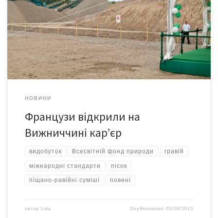
банком реконструкції та розвитку відкрила підприємство з
виробництва щебеневої та піщаної продукції потужністю 600
тис. тонн на рік у с. Іспас (Вижницький р-н, Чернівецької обл.).
Інвестиції в запуск підприємства склали більше 27 млн. грн. –
Проблема браконьєрського […]
НОВИНИ
Французи відкрили на
Вижниччині кар’єр
видобуток
Всесвітній фонд природи
гравій
міжнародні стандарти
пісок
піщано-равійні суміші
повені
автор
Lida
Опубліковано
02/08/2013