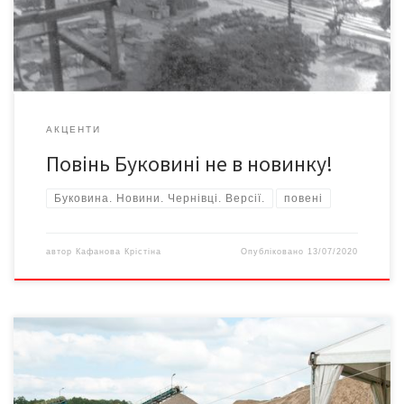
повеней завдяки гомо сапієнсу зросла, відтак людству гаплик.
А на яких […]
АКЦЕНТИ
Повінь Буковині не в новинку!
Буковина. Новини. Чернівці. Версії.
повені
автор
Кафанова Крістіна
Опубліковано
13/07/2020
Група компаній «Lafarge» (Франція), світовий лідер з
виробництва будівельних матеріалів, спільно з Європейським