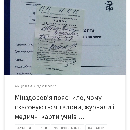
Міністерство охорони здоров’я видало наказ про скасування
ряду медичних форм через їхню застарілість та незручність
та лікарів. Про це на брифінгу повідомив заступник міністра
охорони здоров’я Олександр Лінчевський, передає УНН.
“Ви навіть не уявляєте, як багато лікарі пишуть. Лікар пише
перед приходом пацієнта, під час приходу пацієнта, після
приходу пацієнта. Коли пацієнта немає, […]
АКЦЕНТИ
ЗДОРОВ'Я
Мінздоров’я пояснило, чому
скасовуються талони, журнали і
медичні карти учнів …
журнал
лікар
медична карта
пацієнти