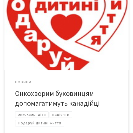
4 тисячі доларів цими днями перераховано у фонд «Подаруй
дитині життя» на лікування маленьким буковинцям із Канади.
Допомогти відгукнулася Канадсько-Українська фундація. Її
координатор Роман ЄРИНЮК уже не вперше перераховує
кошти на рахунок фонду «Подаруй дитині життя». – Вісім
місяців тому я отримав з Буковини лист із проханням
допомогти. Ми не […]
НОВИНИ
Онкохворим буковинцям
допомагатимуть канадійці
онкохворі діти
пацієнти
Подаруй дитині життя