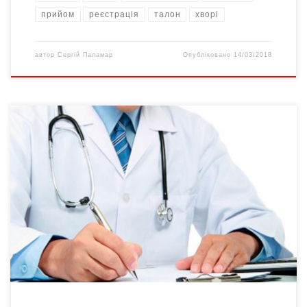
прийом
реєстрація
талон
хворі
автор
Сергій Паламар
Опубліковано
14/03/2018
В Міністерстві охорони здоров’я розповіли, як за новою
системою обрати сімейного лікаря незалежно від місця
реєстрації пацієнта, проживання та сплати за обслуговування,
оприлюднивши покрокову інструкцію. Згідно з нею, пацієнт на
сам перед повинен визначитися з лікарем. «Перший і
найлегший варіант – обрати знайомого лікаря, який влаштовує
вас за низкою параметрів, […]