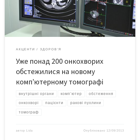
дозволяє здійснювати діагностику та передпроменеву
підготовку пацієнтів, отримувати знімки зрізів м’яких тканин,
внутрішніх органів, серця і судин, кісток в […]
АКЦЕНТИ
ЗДОРОВ'Я
Уже понад 200 онкохворих
обстежилися на новому
комп’ютерному томографі
внутрішні органи
комп’ютер
обстеження
онкохворі
пацієнти
ракові пухлини
томограф
автор
Lida
Опубліковано
12/09/2013