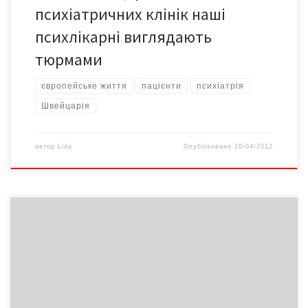
психіатричних клінік наші
психлікарні виглядають
тюрмами
європейське життя
пацієнти
психіатрія
Швейцарія
автор
Lida
Опубліковано
26/04/2012
Кількість хворих на слабоумство (деменцію) у світі збільшиться
у два рази до 2030 року. Відзвітувала Всесвітня організація
охорони здоров’я (ВООЗ). За їхніми даними у світі на деменцію
страждають понад 35 млн. осіб. Деменція – це набуте
недоумство, стійке зниження пізнавальної діяльності з