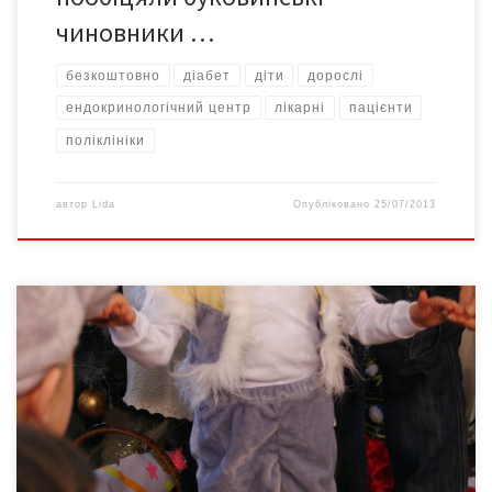
чиновники …
безкоштовно
діабет
діти
дорослі
ендокринологічний центр
лікарні
пацієнти
поліклініки
автор
Lida
Опубліковано
25/07/2013
Наталія КУХТА, фото автора Чернівецький обласний
благодійний Фонд допомоги дітям, хворим на рак та лейкемію
«Подаруй дитині життя» від 25 листопада до 20 грудня 2012
року проводив 9-й благодійний марафон «Дарунки Миколая».
Є нині у Чернівцях «Оселя Доброти». Так називають будинок на
вуд.Рівненській, 40, у якому чернівецькі доброчинники з […]