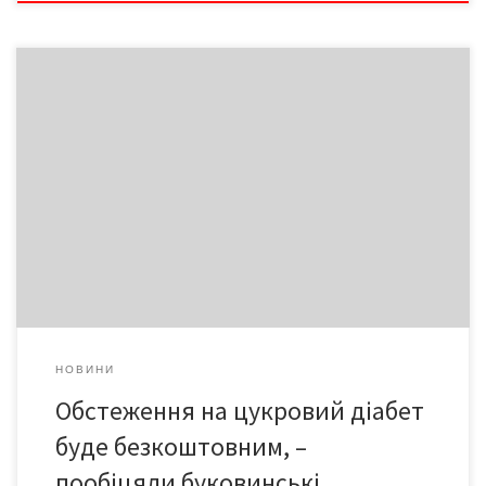
Буковині подарували 24 апарати для вимірювання глікованого
гемоглобіну, які допоможуть хворим на цукровий діабет
своєчасно виявляти ризик ускладнення. – У Чернівцях раніше
був лише один такий апарат, у ендокринологічному
диспансері, – розповідає Марія ПОЛІЩУК, начальник управління
організації лікувально-профілактичної роботи та розвитку
медичної допомоги населенню департаменту охорони
здоров’я. – Нині ж […]
НОВИНИ
Обстеження на цукровий діабет
буде безкоштовним, –
пообіцяли буковинські