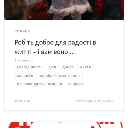
НОВИНИ
Робіть добро для радості в
житті – і вам воно …
1 Коментар
благодійність
діти
добро
життя
здоров'я
кардіонкогематологія
обласна дитяча лікарня
пацієнти
автор
Lida
Опубліковано
28/12/2012