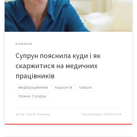
оскаржити неправомірне рішення й отримати компенсацію,
якщо його […]
НОВИНИ
Супрун пояснила куди і як
скаржитися на медичних
працівників
медпрацівники
пацієнти
скарги
Уляна Супрун
автор
Сергій Паламар
Опубліковано
26/03/2019