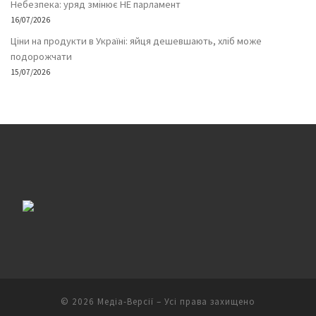
Небезпека: уряд змінює НЕ парламент
16/07/2026
Ціни на продукти в Україні: яйця дешевшають, хліб може
подорожчати
15/07/2026
© 2026
Медіа-Версії
– Усі права захищено