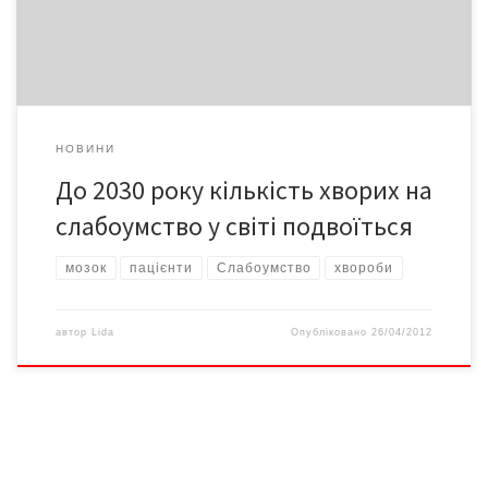
втратою, в тій чи іншій мірі, раніше засвоєних […]
НОВИНИ
До 2030 року кількість хворих на
слабоумство у світі подвоїться
мозок
пацієнти
Слабоумство
хвороби
автор
Lida
Опубліковано
26/04/2012