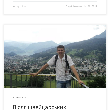
автор
Lida
Опубліковано
14/06/2012
Слово «психіатрія» ще й досі викликає в українців негативні
асоціації, пов’язані з покаранням. Тоді як у Європі цей
напрямок медицини давно є інструментом допомоги. У цьому
переконався Володимир ПУГАЧОВ, молодий лікар-психіатр
нещодавно повернувся зі Швейцарії, де стажувався кілька
місяців у психіатричній клініці. З ним – розмова по відмінності
європейського життя […]
НОВИНИ
Після швейцарських