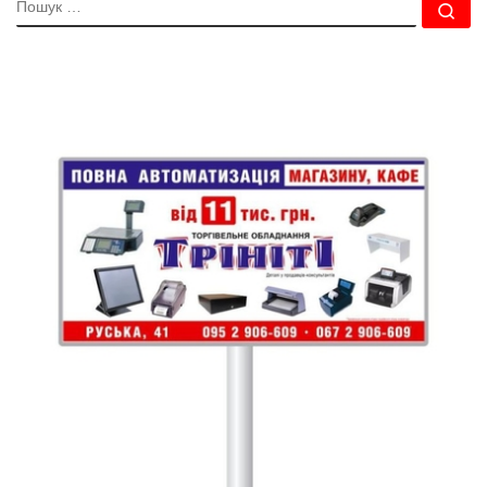
ПОШУК
По