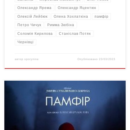
Олександр Ярема
Олександр Яцентюк
Олексій Лейбюк
Олена Хохлаткіна
памфір
Петро Чичук
Римма Зюбіна
Соломія Кирилова
Станіслав Потяк
Чернівці
автор
sporynina
Опубліковано
23/03/2023
Проект повнометражного фільму українського режисера і
нашого земляка Дмитра Сухолиткого-Собчука відібрано серед
інших європейських проектів на один з найбільших та
впливових ринків у Східній Європі – Sofia Meetings, який
триватиме 13-17 березня 2019 року під час Міжнародного
кінофестивалю в Софії. Sofia Meetings – це міжнародний ринок