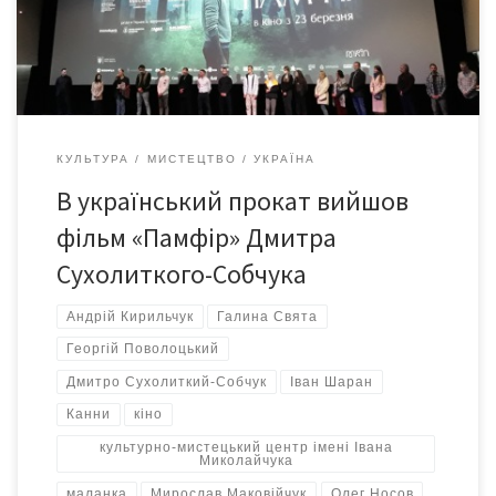
відбувся допрем’єрний показ фільму Дмитра Сухолиткого-
Собчука «Памфір». Фільм, що привернув увагу світової
спільноти. Після перегляду глядачі мали […]
КУЛЬТУРА
МИСТЕЦТВО
УКРАЇНА
В український прокат вийшов
фільм «Памфір» Дмитра
Сухолиткого-Собчука
Андрій Кирильчук
Галина Свята
Георгій Поволоцький
Дмитро Сухолиткий-Собчук
Іван Шаран
Канни
кіно
культурно-мистецький центр імені Івана
Миколайчука
маланка
Мирослав Маковійчук
Олег Носов