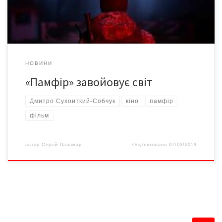
для проектів першого, другого і третього фільму режисерів,
який збирає понад 300 іноземних […]
НОВИНИ
«Памфір» завойовує світ
Дмитро Сухоиткий-Собчук
кіно
памфір
фільм
автор
Сергій Паламар
Опубліковано
07/03/2019