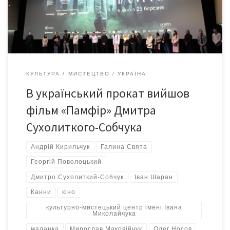
відбувся допрем’єрний показ фільму Дмитра Сухолиткого-
Собчука «Памфір». Фільм, що привернув увагу світової
спільноти. Після перегляду глядачі мали […]
КУЛЬТУРА
МИСТЕЦТВО
УКРАЇНА
В український прокат вийшов
фільм «Памфір» Дмитра
Сухолиткого-Собчука
Андрій Кирильчук
Галина Свята
Георгій Поволоцький
Дмитро Сухолиткий-Собчук
Іван Шаран
Канни
кіно
культурно-мистецький центр імені Івана
Миколайчука
маланка
Мирослав Маковійчук
Олег Носов