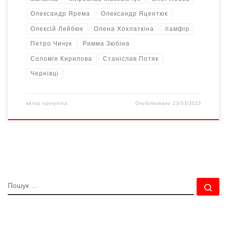
Олександр Ярема
Олександр Яцентюк
Олексій Лейбюк
Олена Хохлаткіна
памфір
Петро Чичук
Римма Зюбіна
Соломія Кирилова
Станіслав Потяк
Чернівці
автор
sporynina
Опубліковано
23/03/2023
ПОШУК
По