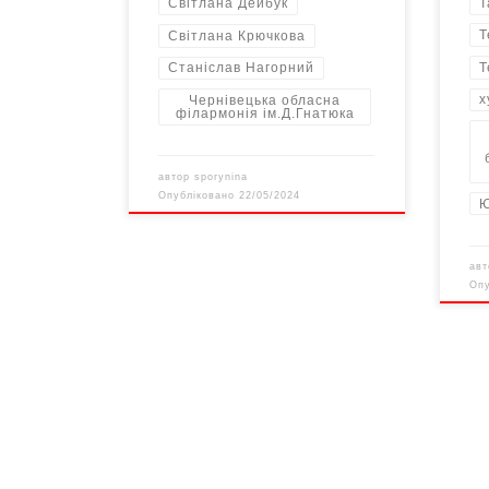
Т
Світлана Дейбук
Т
Світлана Крючкова
Т
Станіслав Нагорний
х
Чернівецька обласна
філармонія ім.Д.Гнатюка
автор
sporynina
Опубліковано
22/05/2024
Ю
ав
Оп