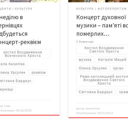
яті виконають Світлана
ЦЕНТИ
КУЛЬТУРА
КУЛЬТУРА
ФОТОРЕПОРТАЖ
аус (орган) та Олена Урсуляк
 неділю в
Концерт духовної
оратурне сопрано). Вхід
ний.
ернівцях
музики – пам’яті вс
ідбудеться
померлих…
онцерт-реквієм
2 Коментарі
Костел Воздвиження
Святого Хреста
костел Воздвиження
Всечесного Хреста
музика
Наталія Мацей
ала базиліка
Олена Урсуляк
орган
лена Урсуляк
реквієм
Римо-католицький косте
Воздвиження Святого
вітлана Бардаус
Хреста
ернівці
Світлана Бардаус
хра
тор
Lida
автор
sporynina
убліковано
04/11/2015
Опубліковано
03/11/2012