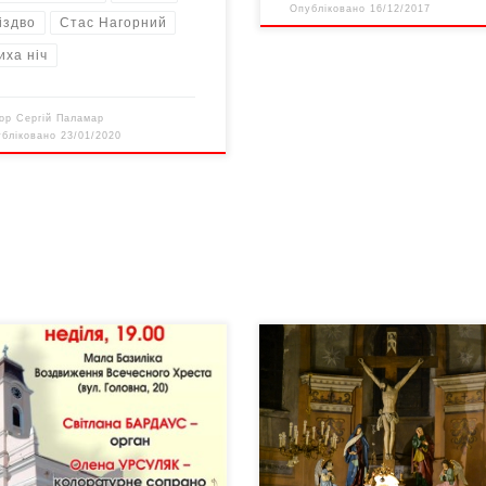
Опубліковано
16/12/2017
іздво
Стас Нагорний
иха ніч
тор
Сергій Паламар
убліковано
23/01/2020
ділю, 8 листопада, в Малій
3 листопада у Чернівцях у римо
ліці Воздвиження Чесного
католицькому костелі Воздвиж
та (вул. Головна, 20) в
Святого Хреста відбувся конце
івцях відбудеться концерт
духовної музики. Захід присвяч
вієм» – у пам’яті і молитві з
пам’яті всіх померлих, яких
, хто відійшов у вічність. Для
католицька церква згадує на
івчан і гостей міста концерт
початку листопада.