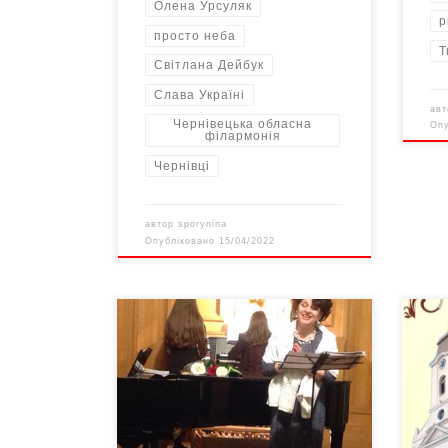
Олена Урсуляк
р
просто неба
Т
Світлана Дейбук
Слава Україні
ав
Чернівецька обласна
Оп
філармонія
Чернівці
автор
sporynina
Опубліковано
15/04/2022
Концерт улюбленої чернівчанами
У не
співачки, солістки Чернівецької
бази
філармонії Олени Урсуляк
Хрес
напередодні дня Святого Миколая
Черн
був, як завжди, феєрично
«Рек
святковим і… камерно душевним.
тими
Усі, хто був присутнім 17 грудня в
черн