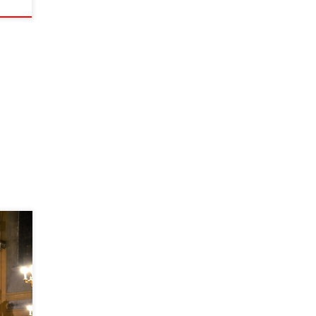
-
ення
рт
ений