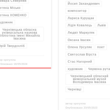
амара Севернюк
Йосип Захандревич
етяна Місько
композитор
етяна ХОМЕНКО
Лариса Курущак
удожник
Лідія Ковалець
Львів
Чернівецька обласна
універсальна наукова
Людвіг Маркуляк
бібліотека імені Михайла
Івасюка
Оксана Івасюк
рій Твердохліб
Олена Урсуляк
поет
Святослав Вірста
тор
sporynina
Стас Нагорний
убліковано
16/05/2024
художник
Червона рут
Чернівецький обласний
меморіальний музей
Володимира Івасюка
Чернівці
автор
sporynina
Опубліковано
23/05/2023