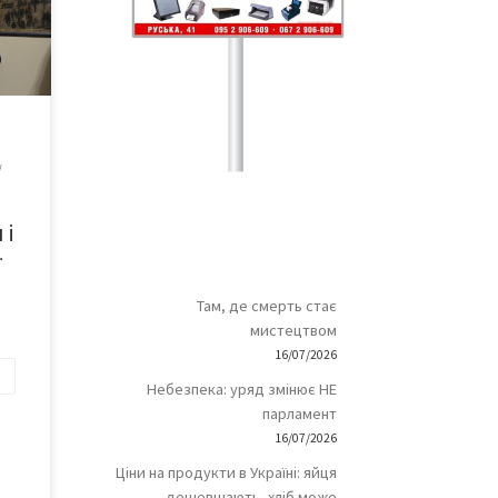
ка
 за
ира
ч
979)
та
 і
ї
Там, де смерть стає
мистецтвом
16/07/2026
Небезпека: уряд змінює НЕ
парламент
16/07/2026
Ціни на продукти в Україні: яйця
дешевшають, хліб може