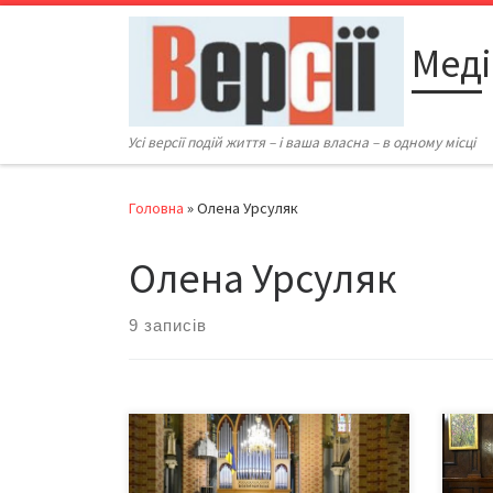
Перейти до вмісту
Меді
Усі версії подій життя – і ваша власна – в одному місці
Головна
»
Олена Урсуляк
Олена Урсуляк
9 записів
19 травня 2024-го у залі органної та
Рома
камерної музики Чернівецької
чутт
обласної філармонії імені
сумн