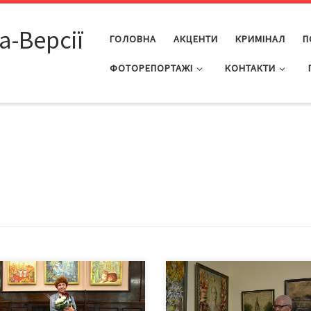
а-Версії
ГОЛОВНА
АКЦЕНТИ
КРИМІНАЛ
П
ФОТОРЕПОРТАЖІ
КОНТАКТИ
нтична, загадкова, задумлива,
22 травня 2023-го у Чернівець
єва, мрійлива, іноді трохи
обласному меморіальному музе
а, не байдужа, вишукана…
Володимира Івасюка відбулася