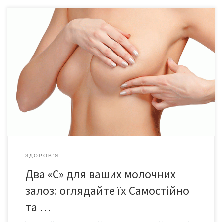
Не хочемо вас лякати, але рак молочної залози – серед
провідних причин жіночої смертності у світі. Між тим,
профілактика раку молочної залози можлива і в домашніх
умовах. Кожна жінка може навчитися правилам самостійного
огляду і контролю молочних залоз. Переважна більшість
мешканок США та інших розвинених країн проводить
самоогляд молочних залоз […]
ЗДОРОВ'Я
Два «С» для ваших молочних
залоз: оглядайте їх Самостійно
та …