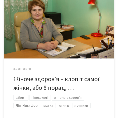
«Стан державної та комунальної медицини жінки відчувають
на собі – і цей стан вельми жалюгідний: навіть для огляду
гінеколога треба купити в аптеці все своє і за все заплатити.
Крім цього, пацієнтки позбавлені ще й доступу до сучасної
діагностики: вона не фінансується. Жодна міська консультація
чи поліклініка ЦРЛ […]
ЗДОРОВ'Я
Жіноче здоров’я – клопіт самої
жінки, або 8 порад, …
аборт
гінекологі
жіноче здоров'я
Лія Никифор
матка
огляд
яєчники