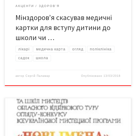
АКЦЕНТИ
ЗДОРОВ'Я
Мінздоров’я скасував медичні
картки для вступу дитини до
школи чи …
лікарі
медична карта
огляд
поліклініка
садок
школа
автор
Сергій Паламар
Опубліковано
13/03/2018
Виставка обласного відбіркового туру огляду-конкурсу
Всеукраїнської мистецької програми «Нові імена» триватиме
до 15 березня. 26 учнів 13-ти художніх шкіл Чернівецької
області презентують понад 150 творів у номінаціях