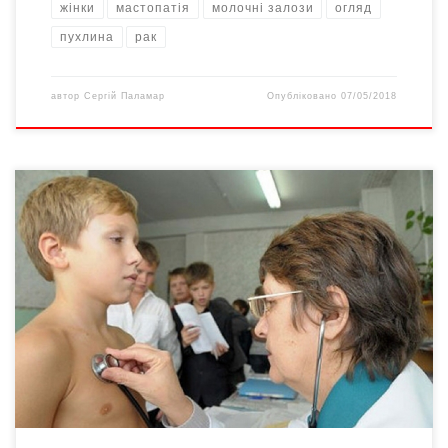
жінки
мастопатія
молочні залози
огляд
пухлина
рак
автор
Сергій Паламар
Опубліковано
07/05/2018
З 13 березня набрав чинності наказ Міністерства охорони
здоров’я, який скасовує низку форм первинної облікової
документації, зокрема медична карта дитини для вступу до
школи та дитячого садка тепер не потрібна. Про це
повідомила прес-служба Міністерства охорони здоров’я у
Фейсбуці. Наголошується, що українські медики щорічно
заповнювали до 1 млн медкарт дитини […]