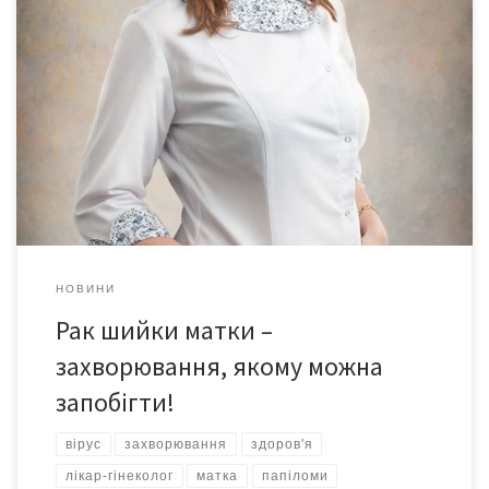
500 000 нових випадків раку шийки матки реєструється щороку
у світі. 300 000 жінок від нього помирає… Рак шийки матки
посідає друге місце серед злоякісних захворювань жінок в
усьому світі після раку молочної залози. За даними
Національного канцер-реєстру, лише протягом минулого року
померло 2124 українки. Нині вчені вже з’ясували походження
раку шийки […]
НОВИНИ
Рак шийки матки –
захворювання, якому можна
запобігти!
вірус
захворювання
здоров'я
лікар-гінеколог
матка
папіломи