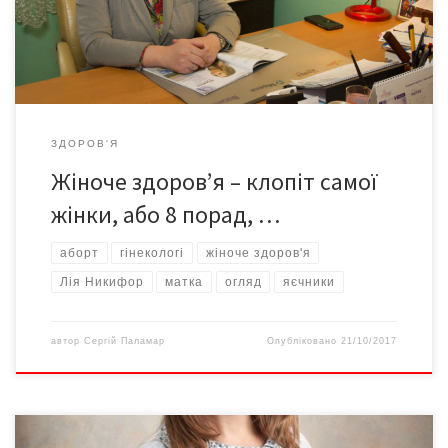
діагностики: вона не фінансується. Жодна міська консультація
чи поліклініка ЦРЛ […]
ЗДОРОВ'Я
Жіноче здоров’я – клопіт самої
жінки, або 8 порад, …
аборт
гінекологі
жіноче здоров'я
Лія Никифор
матка
огляд
яєчники
автор
Сергій Паламар
Опубліковано
21/10/2017