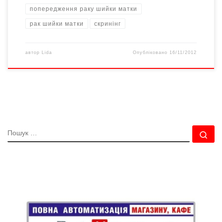
попередження раку шийки матки
рак шийки матки
скринінг
автор
Lida
Опубліковано
16/11/2012
ПОШУК
По