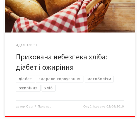
newsyou.info. В лабораторних гризунів, яким вводили
пропіонат, різко активізувалася симпатична нервова система
і, як наслідок, зростав рівень […]
ЗДОРОВ'Я
Прихована небезпека хліба:
діабет і ожиріння
діабет
здорове харчування
метаболізм
ожиріння
хліб
автор
Сергій Паламар
Опубліковано
02/09/2019