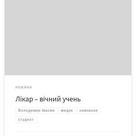
Ця думка лейтмотивом пройшла крізь усю церемонію посвяти
в студенти першокурсників Буковинського державного
медичного університету. Свято відбулося у розкішному палаці
«Академічний», який на всі роки навчання стане для майбутніх
медиків осередком культури й дозвілля. Та головним буде
навчання: 71 доктор наук і понад 300 кандидатів наук
передаватимуть їм свої знання та навички.
НОВИНИ
Лікар – вічний учень
Володимир Івасюк
медик
навчання
студент