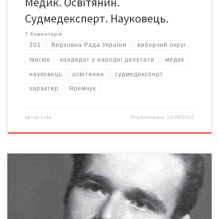
Медик. Освітянин.
Судмедексперт. Науковець.
7 Коментарів
201
Верховна Рада України
виборчий округ
Івасюк
кандидат у народні депутати
медик
науковець
освітянин
судмедексперт
характер
Яремчук
автор
Lida
Опубліковано
13/09/2012
На цікаву для читачів «Версій» зустріч вирушила до Вашківців,
де на тихій бічній вуличці в самому центрі, у старовинному
будинку розташований Вашківецький медичний коледж БДМУ,