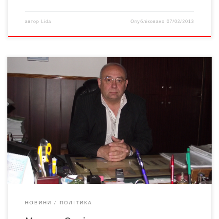
автор
Lida
Опубліковано
07/02/2013
Він дружив з Івасюком та Яремчуком і сказав усю правду про
алопецію. Твердий характер – козир Віктора Бачинського
Віктор БАЧИНСЬКИЙ – кандидат у народні депутати Верховної
Ради України по 201-му Чернівецькому виборчому округу
«Шлях людських доль незбагненний… Хіба ж я міг знати у ті
часи, що мої товариші Володимир Івасюк […]
НОВИНИ
ПОЛІТИКА