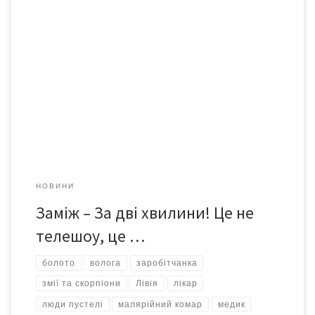
Чернівецький лікар Наталія ДОВГАНЮК провела разом з
чоловіком три роки у спекотній Африці: вчила арабську мову,
лікувала місцевих жителів, дотримувалася суворих арабських
традицій і законів. Усе це жінка робила заради дітей. Саме в
той час, на початку 2000-х, «прокотилася хвиля», коли багато
українських лікарів виїжджали до Африки на заробітки:
арабський […]
НОВИНИ
Заміж – За дві хвилини! Це не
телешоу, це …
болото
волога
заробітчанка
змії та скорпіони
Лівія
лікар
люди пустелі
малярійний комар
медик