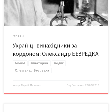
метод десенсибілізації, послідовник Іллі Мечникова.
Народився 27 березня (8 квітня) 1870 р. в Одесі. І там […]
ЖИТТЯ
Українці-винахідники за
кордоном: Олександр БЕЗРЕДКА
біолог
винахідник
медик
Олександр Безредка
автор
Сергій Паламар
Опубліковано
20/03/2018