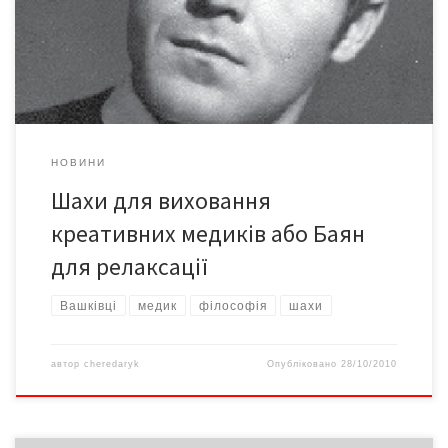
навчальний заклад з традиціями і надійною репутацією. Тут
працює педагог-ентузіаст, філософ з енциклопедичними
знаннями – і просто цікава людина Михайло ХІМІЧ.
НОВИНИ
Шахи для виховання
креативних медиків або Баян
для релаксації
Вашківці
медик
філософія
шахи
автор
cheredaryk
Опубліковано
28/10/2010