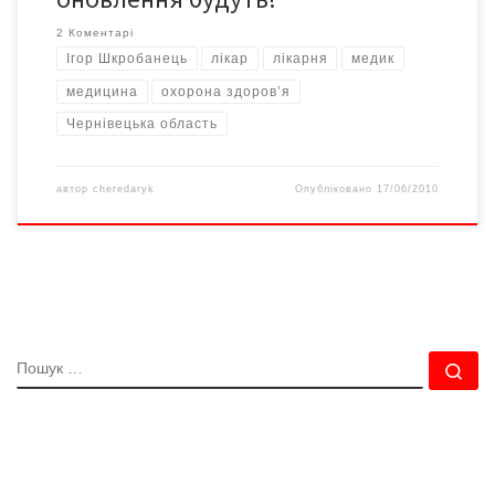
2 Коментарі
Ігор Шкробанець
лікар
лікарня
медик
медицина
охорона здоров’я
Чернівецька область
автор
cheredaryk
Опубліковано
17/06/2010
ПОШУК
По