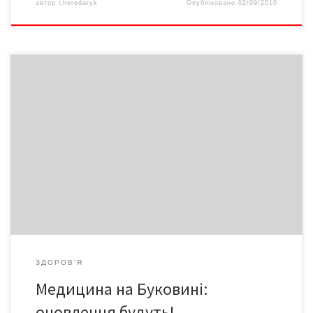
автор
cheredaryk
Опубліковано
02/09/2010
Чернівецька бригада «швидкої допомоги» брала участь у
Міжнародному медичному конкурсі в Тернополі. Конкурс
конкурсом, але людину вдалося врятувати… Чоловіка вкусила
бджола, відбувся анафілактичний шок. Наша бригада не
розгубилася і в сусідній області, надала допомогу. Завдяки
чернівецьким медикам тернопільчанин залишився живим. До
дня медика Ігор ШКРОБАНЕЦЬ, начальник головного управління
охорони здоров’я розповів «Версіям» про нинішній стан
медичної галузі на Буковині.
ЗДОРОВ'Я
Медицина на Буковині:
оновлення будуть!