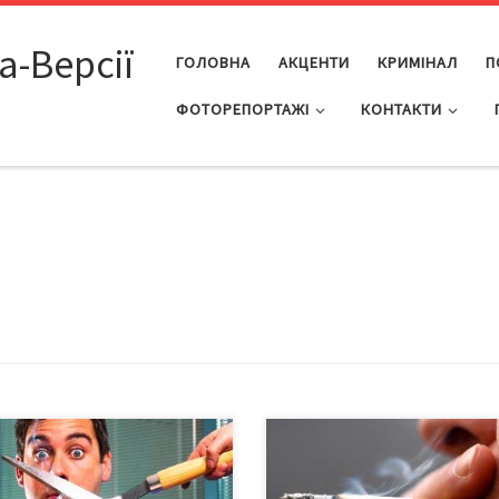
а-Версії
ГОЛОВНА
АКЦЕНТИ
КРИМІНАЛ
П
ФОТОРЕПОРТАЖІ
КОНТАКТИ
і, які прагнуть значно знизити
Кількість дорослих курців в Укра
к серцевих захворювань та
на сьогодні становить 7,2 млн о
льту, повинні кинути палити, а
Про це свідчать дані моніторин