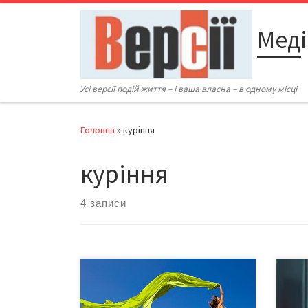
Перейти до вмісту
Меді
Усі версії подій життя – і ваша власна – в одному місці
Головна
»
куріння
куріння
4 записи
*для збереження здоров’я треба
Курц
щодня з’їдати не менше 5 порцій
ризи
овочів і фруктів (порція – це одне
інсу