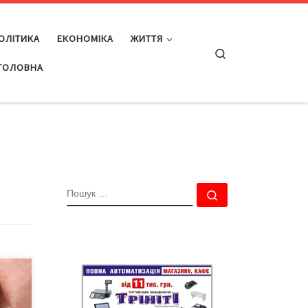
ОЛІТИКА
ЕКОНОМІКА
ЖИТТЯ
Search
ГОЛОВНА
ПОШУК
Пошук …
їні
сіб.
гу,