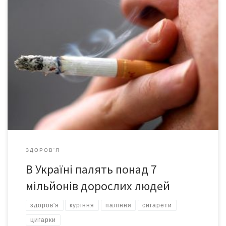
Кількість дорослих курців в Україні на сьогодні становить 7,2
млн осіб. Про це свідчать дані моніторингу, проведеного
Світовим банком, інформують «Українські новини». «У
порівнянні з 2010 роком, 2017-й засвідчив 20% -е відносне
скорочення частки населення, яке палить тютюн щодня. Це
значною мірою пов’язано зі скороченням паління серед
чоловіків, оскільки ніякого істотного скорочення […]
ЗДОРОВ'Я
В Україні палять понад 7
мільйонів дорослих людей
здоров'я
куріння
паління
сигарети
цигарки