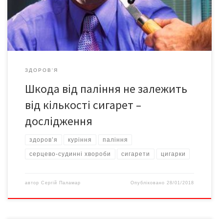
ризикують розвинути серцево-судинні захворювання, і на 30%
– отримати інсульт, […]
ЗДОРОВ'Я
Шкода від паління не залежить
від кількості сигарет –
дослідження
здоров’я
куріння
паління
серцево-судинні хвороби
сигарети
цигарки
автор
Сергій Паламар
Опубліковано
28/01/2018