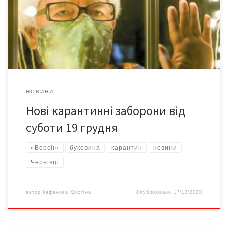
закладах, ресторанах і кафе не проводити публічних подій.
Ресторани й кафе не працюватимуть від 23:00 до 7:00 (крім
доставки та замовлень на винос). *Розрахункові операції
припиняються о 22:00. У новорічну ніч ресторани та кафе […]
НОВИНИ
Нові карантинні заборони від
суботи 19 грудня
«Версії»
буковина
карантин
новини
Чернівці
автор
Кафанова Крістіна
Опубліковано
17/12/2020