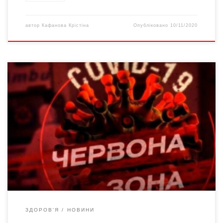
автор
Кафанова Крістіна
Опубліковано
10/11/2020
Від 0 годин 9 листопада у Чернівцях, Новодністровську,
Вижницькому, Глибоцькому, Заставнівському,
Кельменецькому, Кіцманському, Новоселицькому,
Сокирянському, Сторожинецькому та Хотинському районах
дозволяється: * здійснення пасажирських перевезень
автомобільним транспортом – тільки на місцях для сидіння. За
виконання цього рішення відповідальність несе перевізник;
* приймання відвідувачів суб’єктами господарювання, які
проводять діяльність у сфері громадського харчування […]
ЗДОРОВ'Я
НОВИНИ