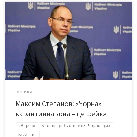
«Ми не розглядаємо введення ніяких «чорних зон», – очільник
Мінздоров’я Поширена днями в деяких ЗМІ інформація щодо
можливого запровадження в країні «чорних карантинних зон»
не відповідає дійсності. На цьому під час ефіру телевізійної
програми «Ранок з Україною» наголосив міністр охорони
здоров’я Максим Степанов, повідомила Чернівецька ОДА. «Ми
не розглядаємо введення […]
НОВИНИ
Максим Степанов: «Чорна»
карантинна зона – це фейк»
«Версії»
«Чернівці. Czernowitz. Черновцы»
карантин