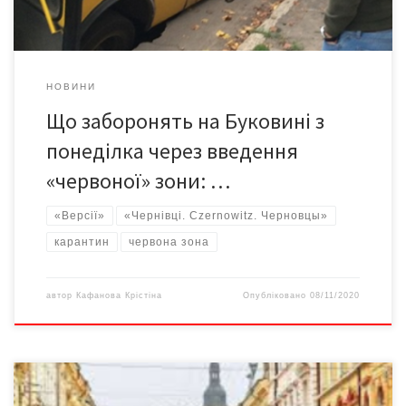
НОВИНИ
Що заборонять на Буковині з
понеділка через введення
«червоної» зони: …
«Версії»
«Чернівці. Czernowitz. Черновцы»
карантин
червона зона
автор
Кафанова Крістіна
Опубліковано
08/11/2020