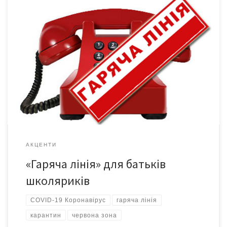
(0372) 55-18-16 ( 9:00 – 18:00) або 050-552-02-25 (відповідає
вряди-годи) Репліка для губернатора Як організувати
дистанційне навчання для своєї дитини й забезпечити його
якість – це те, що найбільше хвилює нині батьків буковинських
учнів. На допомогу їм в області запрацювала «гаряча лінія». А
точніше, йдеться про телефон у шкільному відділі […]
АКЦЕНТИ
«Гаряча лінія» для батьків
школяриків
COVID-19 Коронавірус
гаряча лінія
карантин
червона зона