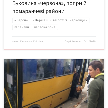
Буковина «червона», попри 2
помаранчеві райони
«Версії»
«Чернівці. Czernowitz. Черновцы»
карантин
червона зона
автор
Кафанова Крістіна
Опубліковано
10/11/2020
У Чернівцях, Новодністровську і дев’яти районах Чернівецької
області з 9 листопада діятимуть посилені обмеження у зв’язку
із введенням “червоної” зони карантинних обмежень. Про це
йдеться у протоколі обласної комісії з ТЕБ та НС від 7
листопада, пише molbuk.ua Згідно із рішенням комісії, з 00.00 9
листопада у Чернівцях, Новодністровську, Вижницькому,
Глибоцькому, Заставнівському, Кельменецькому,
Кіцманському, […]