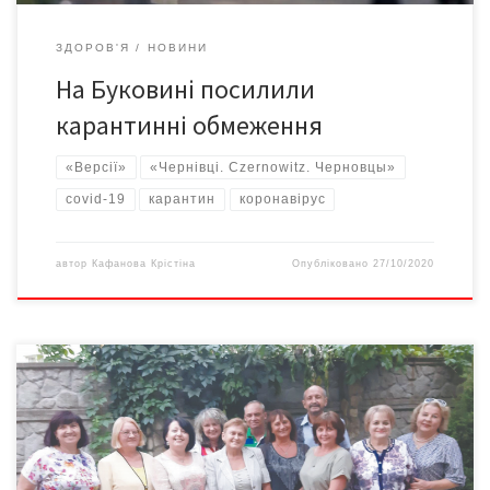
ЗДОРОВ'Я
НОВИНИ
На Буковині посилили
карантинні обмеження
«Версії»
«Чернівці. Czernowitz. Черновцы»
covid-19
карантин
коронавірус
автор
Кафанова Крістіна
Опубліковано
27/10/2020
Ця подія – найкраще, що трапилося зі мною за весь тривожний
карантинний час. Припускаю, що так скажуть і інші учасники
«виїзного» засідання клубу «Дебют – Читання», що п’ять років