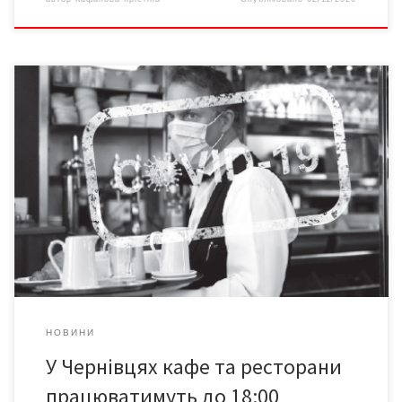
У Чернівцях, Новодністровську і трьох районах Чернівецької
області – Кельменецькому, Кіцманському та Хотинському, які
перебувають у червоній карантинній зоні, обмежили роботу
ресторанів, кафе і їдалень від 8:00 до 18:00, повідомляє
пресслужба ОДА на сторінці у Фейсбуці. Відповідне рішення
прийняла обласна комісія з питань техногенно-екологічної
безпеки та надзвичайних ситуацій (ТЕБ та […]
НОВИНИ
У Чернівцях кафе та ресторани
працюватимуть до 18:00