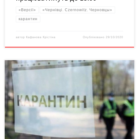
«Версії»
«Чернівці. Czernowitz. Черновцы»
карантин
автор
Кафанова Крістіна
Опубліковано
29/10/2020
У Кіцманському, Хотинському, Кельменецькому районах, а
також у містах Чернівці та Новодністорвськ, які зараз
перебувають у “червоній зоні” карантину, обмежать роботу
закладів громадського харчування. Відповідне рішення під час
свого засідання ухвалила обласна комісія з питань техногенно-
екологічної безпеки та надзвичайних ситуацій, повідомляє
пресслужба Чернівецької ОДА. Так, із вівторка, 27 жовтня,
ресторани, кафе та […]