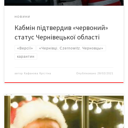
НОВИНИ
Кабмін підтвердив «червоний»
статус Чернівецької області
«Версії»
«Чернівці. Czernowitz. Черновцы»
карантин
автор
Кафанова Крістіна
Опубліковано
28/02/2021
В закладах освіти масові заходи проводити для дітей однієї
групи/ класу без присутності відвідувачів. У розважальних