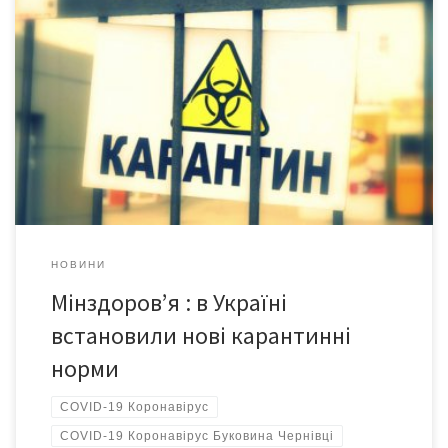
Уряд продовжив карантин в Україні до 31 серпня 2021 року,
при цьому на всій території країни встановлюється “зелений”
рівень епідемічної небезпеки. В таких умовах у громадському
транспорті та під час масових заходів або відвідин приміщень
всі учасники мають дотримуватись маскового режиму.
Відповідно робота закладів громадського харчування,
розважальних закладів (нічних клубів), […]
НОВИНИ
Мінздоров’я : в Україні
встановили нові карантинні
норми
COVID-19 Коронавірус
COVID-19 Коронавірус Буковина Чернівці