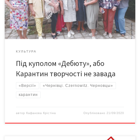
тому народився під дахом обласної наукової бібліотеки ім.
Михайла Івасюка. Адже цей клуб для багатьох став своєрідною
відрадою. І справа навіть […]
КУЛЬТУРА
Під куполом «Дебюту», або
Карантин творчості не завада
«Версії»
«Чернівці. Czernowitz. Черновцы»
карантин
автор
Кафанова Крістіна
Опубліковано
21/09/2020