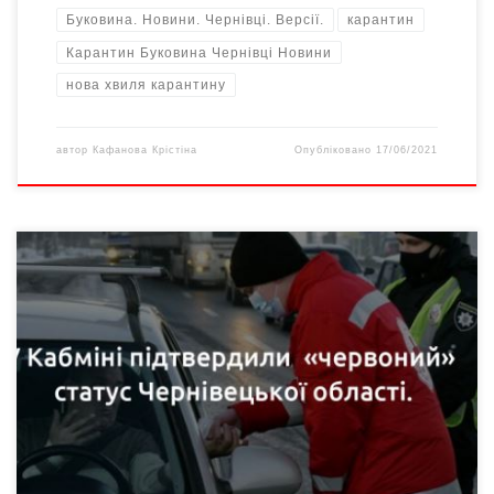
Буковина. Новини. Чернівці. Версії.
карантин
Карантин Буковина Чернівці Новини
нова хвиля карантину
автор
Кафанова Крістіна
Опубліковано
17/06/2021
У Чернівецькій області через поширення COVID-19 ввели
«червоний» рівень епідемічної небезпеки. Це рішення було
прийнято на позачерговому засіданні Державної комісії з
питань техногенно-екологічної безпеки та надзвичайних
ситуацій, про це повідомив в Facebook міністр КМУ Олег
Немчінов. «Комісія вирішила встановити з 00 годин 00 хвилин 1
березня 2020 року «червоний» рівень […]