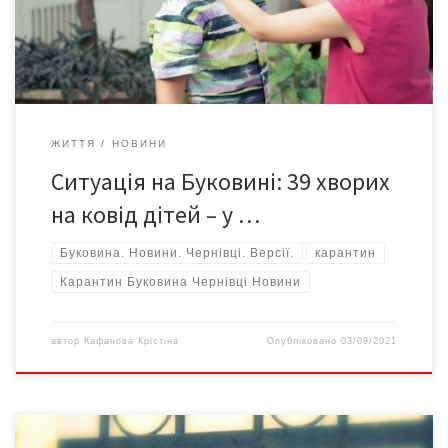
вірусу Дельта більш агресивний щодо дітей, в обласній
дитячій лікарні розгорнули 129 ліжок для […]
ЖИТТЯ
НОВИНИ
Ситуація на Буковині: 39 хворих
на ковід дітей – у …
Буковина. Новини. Чернівці. Версії.
карантин
Карантин Буковина Чернівці Новини
автор
Кафанова Крістіна
Опубліковано
03/09/2021