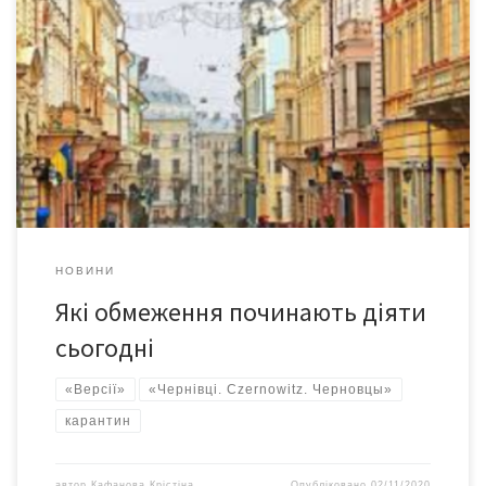
У Чернівецькій області сьогодні, 2 листопада почали діяти нові
карантинні обмеження, встановлені урядом України. Як
повідомляє molbuk.ua, від сьогодні до “червоної” зони
карантинних обмежень на Буковині входять міста Чернівці й
Новодністровськ, а також Вижницький, Заставнівський,
Кіцманський та Хотинський райони. Згідно з рішенням
Державної комісії з ТЕБ та НС, до “помаранчевої” зони тепер
[…]
НОВИНИ
Які обмеження починають діяти
сьогодні
«Версії»
«Чернівці. Czernowitz. Черновцы»
карантин
автор
Кафанова Крістіна
Опубліковано
02/11/2020