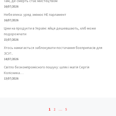
Там, де смерть стає мистецтвом
16/07/2026
Небезпека: уряд змінює НЕ парламент
16/07/2026
Ціни на продукти в Україні: яйця дешевшають, хліб може
подорожчати
15/07/2026
Хтось намагається заблокувати постачання боєприпасів для
ЗСУ?..
14/07/2026
Світло безкомпромісного пошуку: шлях і магія Сергія
Колісника…
13/07/2026
Навігація записів
1
2
…
5