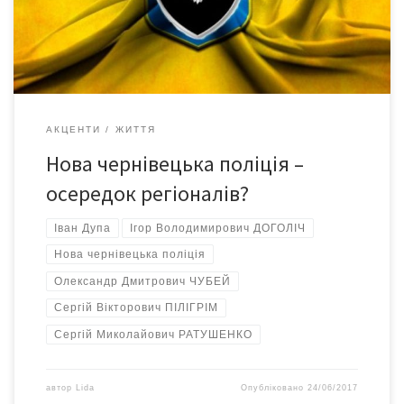
поліцію… Як Пілігрім порти охороняв… Очолює чернівецьку
Нацполіцію славнозвісний донецький […]
АКЦЕНТИ
ЖИТТЯ
Нова чернівецька поліція –
осередок регіоналів?
Іван Дупа
Ігор Володимирович ДОГОЛІЧ
Нова чернівецька поліція
Олександр Дмитрович ЧУБЕЙ
Сергій Вікторович ПІЛІГРІМ
Сергій Миколайович РАТУШЕНКО
автор
Lida
Опубліковано
24/06/2017