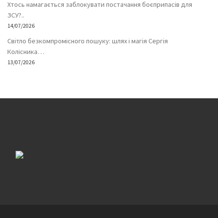
Хтось намагається заблокувати постачання боєприпасів для
ЗСУ?..
14/07/2026
Світло безкомпромісного пошуку: шлях і магія Сергія
Колісника…
13/07/2026