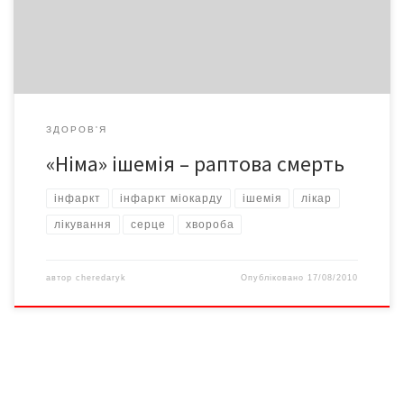
стоїть на фатальній межі…
ЗДОРОВ'Я
«Німа» ішемія – раптова смерть
інфаркт
інфаркт міокарду
ішемія
лікар
лікування
серце
хвороба
автор
cheredaryk
Опубліковано
17/08/2010